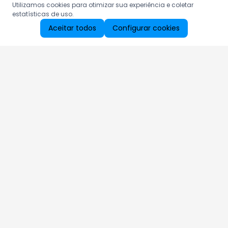
Utilizamos cookies para otimizar sua experiência e coletar
estatísticas de uso.
Aceitar todos
Configurar cookies
Aproveite as nossas promoções!
Cadastre seu e-mail e receba ofertas exclusivas.
QUERO RECEBER