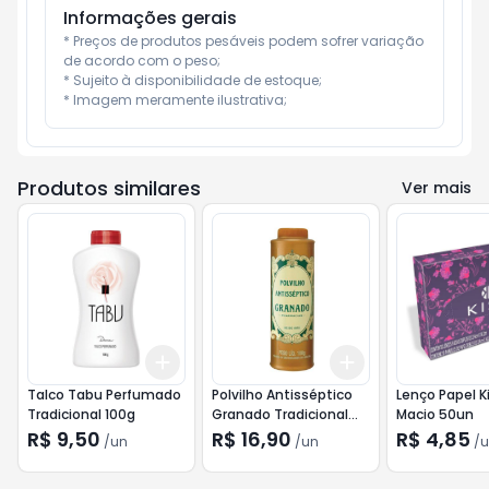
Informações gerais
* Preços de produtos pesáveis podem sofrer variação 
de acordo com o peso;

* Sujeito à disponibilidade de estoque;

* Imagem meramente ilustrativa;
Produtos similares
Ver mais
Add
Add
+
3
+
5
+
10
+
3
+
5
+
10
Talco Tabu Perfumado
Polvilho Antisséptico
Lenço Papel Ki
Tradicional 100g
Granado Tradicional
Macio 50un
100g
R$ 9,50
R$ 16,90
R$ 4,85
/
un
/
un
/
u