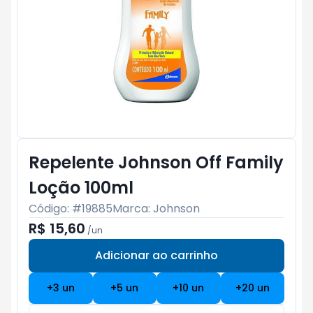
Repelente Johnson Off Family
Loção 100ml
Código: #
19885
Marca:
Johnson
R$ 15,60
/
un
Adicionar ao carrinho
Subtotal:
R$ 0
+
3
un
+
5
un
+
10
un
+
20
un