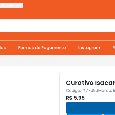
,
Macaé
-
RJ
das
Formas de Pagamento
Instagram
R
Curativo Isacar
Código: #
77696
Marca:
R$ 5,95