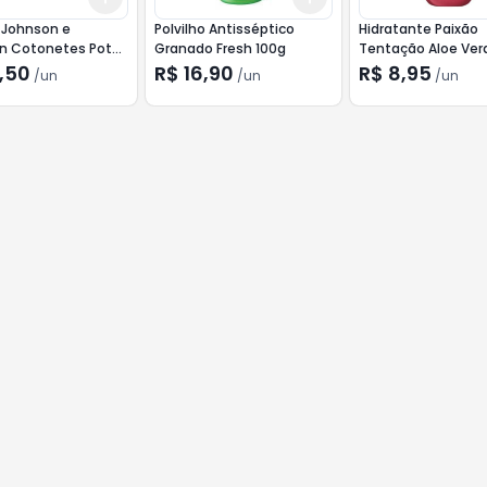
 Johnson e
Polvilho Antisséptico
Hidratante Paixão
n Cotonetes Pote
Granado Fresh 100g
Tentação Aloe Ver
,50
R$ 16,90
R$ 8,95
/
un
/
un
/
un