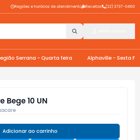
Regiões e horários de atendimento
Receitas
(22) 3737-0460
Minha conta
egião Serrana - Quarta feira
Alphaville - Sexta Fei
e Bege 10 UN
Isacare
Adicionar ao carrinho
Subtotal:
R$ 0,00