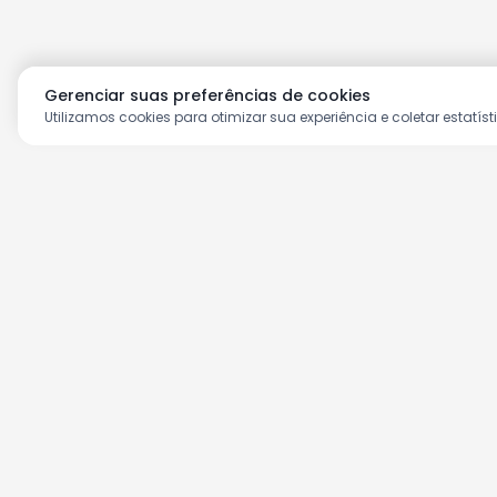
Gerenciar suas preferências de cookies
Utilizamos cookies para otimizar sua experiência e coletar estatíst
Aproveite as nossas prom
Cadastre seu e-mail e receba ofertas ex