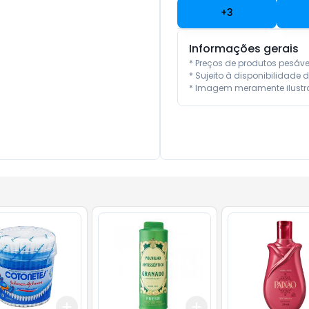
+
3
Informações gerais
* Preços de produtos pesáv
* Sujeito à disponibilidade d
* Imagem meramente ilustra
Add
Add
10
+
3
+
5
+
10
+
3
+
5
+
10