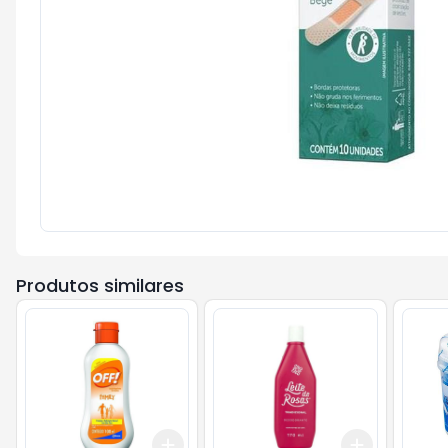
Produtos similares
Add
Add
+
3
+
5
+
10
+
3
+
5
+