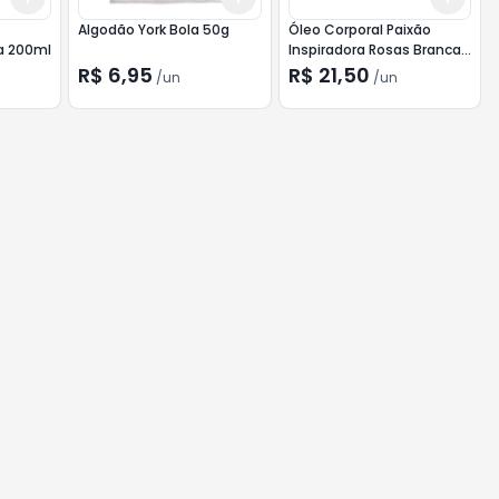
Algodão York Bola 50g
Óleo Corporal Paixão
a 200ml
Inspiradora Rosas Brancas
200ml
R$ 6,95
R$ 21,50
/
un
/
un