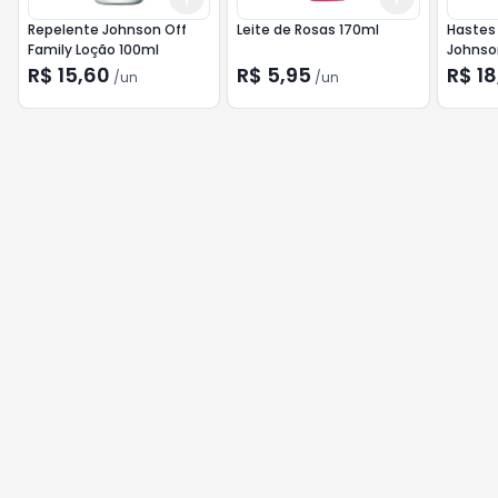
Repelente Johnson Off
Leite de Rosas 170ml
Hastes
Family Loção 100ml
Johnso
150un
R$ 15,60
R$ 5,95
R$ 18
/
un
/
un