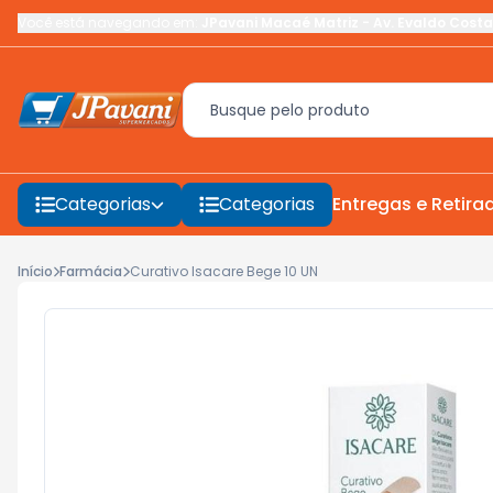
Você está navegando em:
JPavani Macaé Matriz
-
Av. Evaldo Costa
Categorias
Categorias
Entregas e Retira
Início
Farmácia
Curativo Isacare Bege 10 UN