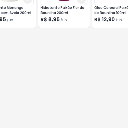
ante Monange
Hidratante Paixão Flor de
Óleo Corporal Paixã
e com Aveia 200ml
Baunilha 200ml
de Baunilha 100ml
,95
R$ 8,95
R$ 12,90
/
un
/
un
/
un