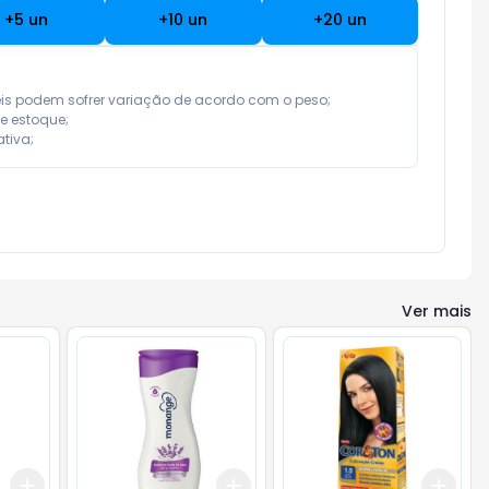
+
5
un
+
10
un
+
20
un
eis podem sofrer variação de acordo com o peso;

e estoque;

tiva;
Ver mais
Add
Add
Add
+
3
+
5
+
10
+
3
+
5
+
10
+
3