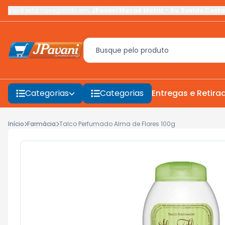
Você está navegando em:
JPavani Macaé Matriz
-
Av. Evaldo Costa
Categorias
Categorias
Entregas e Retira
Início
Farmácia
Talco Perfumado Alma de Flores 100g