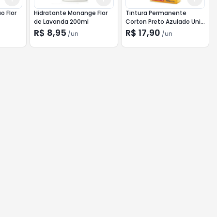
o Flor
Hidratante Monange Flor
Tintura Permanente
de Lavanda 200ml
Corton Preto Azulado Unit
50g 1.0
R$ 8,95
R$ 17,90
/
un
/
un