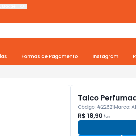
,
Macaé
-
RJ
das
Formas de Pagamento
Instagram
R
Talco Perfumad
Código: #
22821
Marca:
A
R$ 18,90
/
un