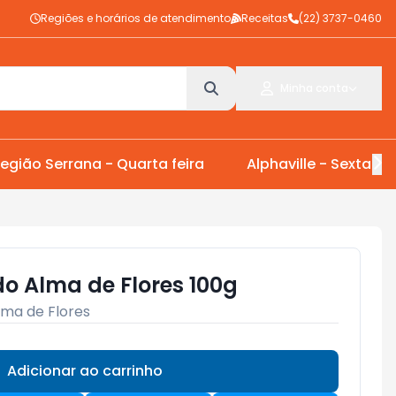
Regiões e horários de atendimento
Receitas
(22) 3737-0460
Minha conta
egião Serrana - Quarta feira
Alphaville - Sexta Fei
o Alma de Flores 100g
lma de Flores
Adicionar ao carrinho
Subtotal:
R$ 0,00