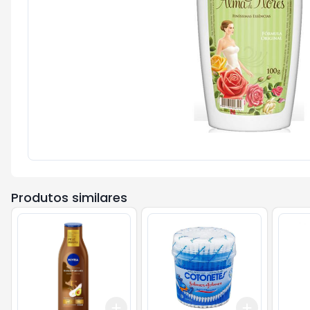
Produtos similares
Add
Add
+
3
+
5
+
10
+
3
+
5
+