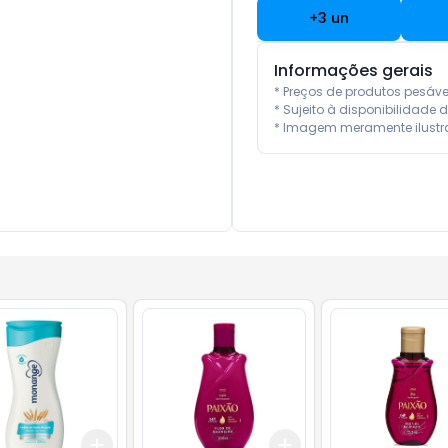
+
3
un
Informações gerais
* Preços de produtos pesáv
* Sujeito à disponibilidade d
* Imagem meramente ilustra
Add
Add
10
+
3
+
5
+
10
+
3
+
5
+
10