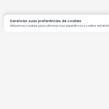
Gerenciar suas preferências de cookies
Utilizamos cookies para otimizar sua experiência e coletar estatíst
Aproveite as nossas prom
Cadastre seu e-mail e receba ofertas ex