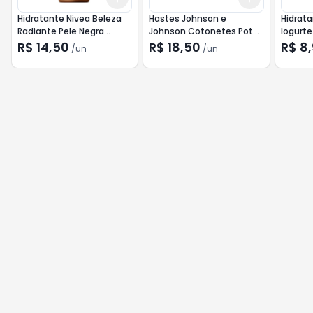
Hidratante Nivea Beleza
Hastes Johnson e
Hidrat
Radiante Pele Negra
Johnson Cotonetes Pote
Iogurt
200ml
150un
R$ 14,50
R$ 18,50
R$ 8
/
un
/
un