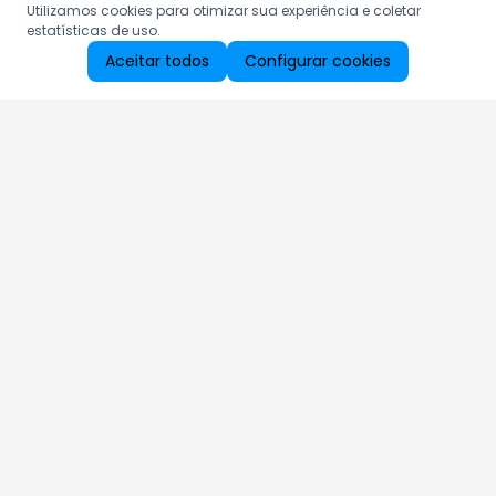
Utilizamos cookies para otimizar sua experiência e coletar
estatísticas de uso.
Aceitar todos
Configurar cookies
Aproveite as nossas promoções!
Cadastre seu e-mail e receba ofertas exclusivas.
QUERO RECEBER