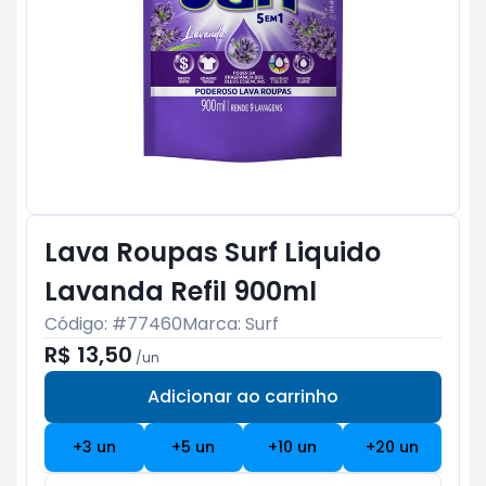
Lava Roupas Surf Liquido
Lavanda Refil 900ml
Código: #
77460
Marca:
Surf
R$ 13,50
/
un
Adicionar ao carrinho
Subtotal:
R$ 0
+
3
un
+
5
un
+
10
un
+
20
un