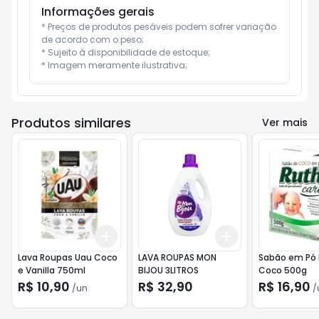
Informações gerais
* Preços de produtos pesáveis podem sofrer variação 
de acordo com o peso;

* Sujeito à disponibilidade de estoque;

* Imagem meramente ilustrativa;
Produtos similares
Ver mais
Add
Add
+
3
+
5
+
10
+
3
+
5
+
10
Lava Roupas Uau Coco
LAVA ROUPAS MON
Sabão em Pó 
e Vanilla 750ml
BIJOU 3LITROS
Coco 500g
R$ 10,90
R$ 32,90
R$ 16,90
/
un
/