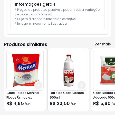
Informações gerais
* Preços de produtos pesáveis podem sofrer variação 
de acordo com o peso;

* Sujeito à disponibilidade de estoque;

* Imagem meramente ilustrativa;
Produtos similares
Ver mais
Add
Add
+
3
+
5
+
10
+
3
+
5
+
10
Coco Ralado Menina
Leite de Coco Sococo
Coco Ralado 
Flocos Úmido e
500ml
Adoçado 100
Adoçado 100g
R$ 4,85
R$ 23,50
R$ 5,80
/
un
/
un
/
u