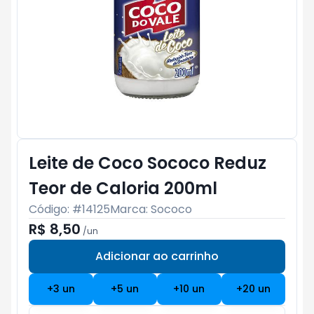
Leite de Coco Sococo Reduz
Teor de Caloria 200ml
Código: #
14125
Marca:
Sococo
R$ 8,50
/
un
Adicionar ao carrinho
Subtotal:
R$ 0
+
3
un
+
5
un
+
10
un
+
20
un