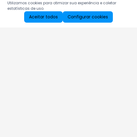
Utilizamos cookies para otimizar sua experiência e coletar
estatísticas de uso.
Aceitar todos
Configurar cookies
Aproveite as nossas promoções!
Cadastre seu e-mail e receba ofertas exclusivas.
QUERO RECEBER