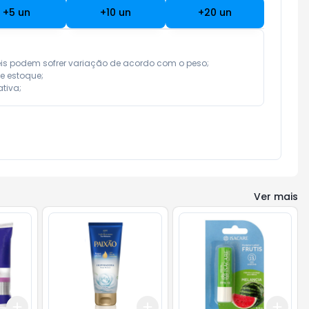
+
5
un
+
10
un
+
20
un
eis podem sofrer variação de acordo com o peso;

e estoque;

tiva;
Ver mais
Add
Add
Add
+
3
+
5
+
10
+
3
+
5
+
10
+
3