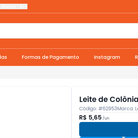
,
Macaé
-
RJ
das
Formas de Pagamento
Instagram
R
Leite de Colôn
Código: #
62953
Marca:
L
R$ 5,65
/
un