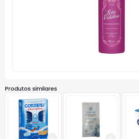
Produtos similares
Add
Add
+
3
+
5
+
10
+
3
+
5
+