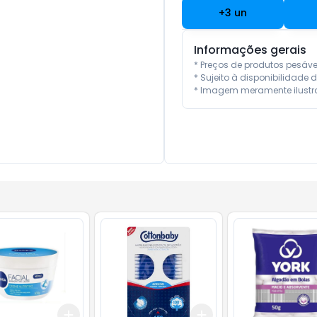
+
3
un
Informações gerais
* Preços de produtos pesáv
* Sujeito à disponibilidade d
* Imagem meramente ilustra
Add
Add
10
+
3
+
5
+
10
+
3
+
5
+
10