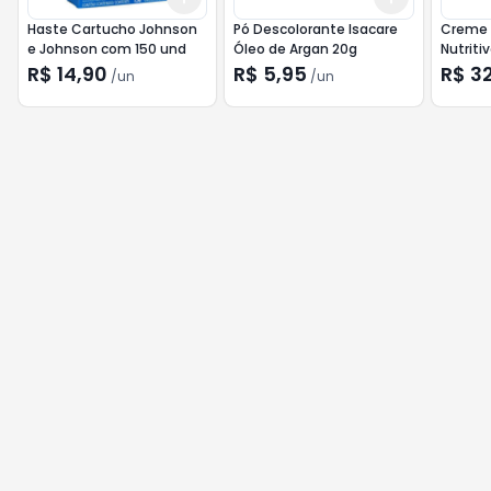
Haste Cartucho Johnson
Pó Descolorante Isacare
Creme N
e Johnson com 150 und
Óleo de Argan 20g
Nutriti
R$ 14,90
R$ 5,95
R$ 3
/
un
/
un