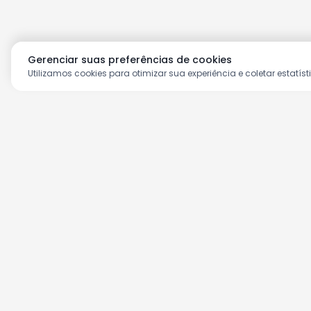
Gerenciar suas preferências de cookies
Utilizamos cookies para otimizar sua experiência e coletar estatíst
Aproveite as nossas prom
Cadastre seu e-mail e receba ofertas ex