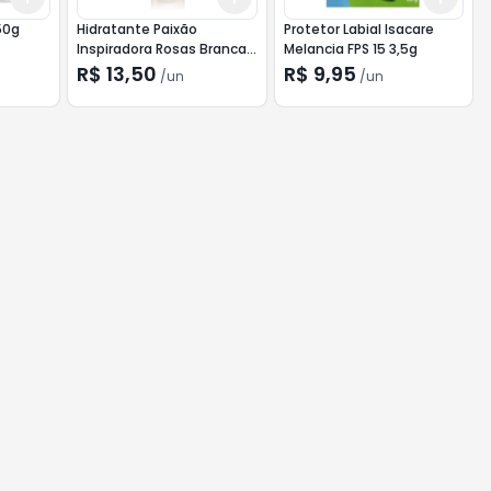
50g
Hidratante Paixão
Protetor Labial Isacare
Inspiradora Rosas Brancas
Melancia FPS 15 3,5g
200ml
R$ 13,50
R$ 9,95
/
un
/
un