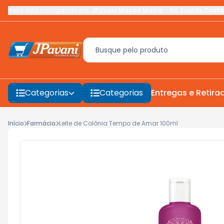
Você está navegando em:
JPavani Macaé Matriz
-
Av. Evaldo Costa
Categorias
Categorias
Entregas e Retira
Início
Farmácia
Leite de Colônia Tempo de Amar 100ml