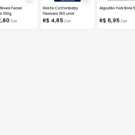
ivea Facial
Haste Cottonbaby
Algodão York Bola 
vo 100g
Flexiveis 150 unid
2,80
R$ 4,85
R$ 6,95
/
un
/
un
/
un