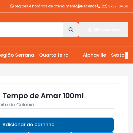
Regiões e horários de atendimento
Receitas
(22) 3737-0460
Minha conta
egião Serrana - Quarta feira
Alphaville - Sexta Fei
ia Tempo de Amar 100ml
eite de Colônia
Adicionar ao carrinho
Subtotal:
R$ 0,00