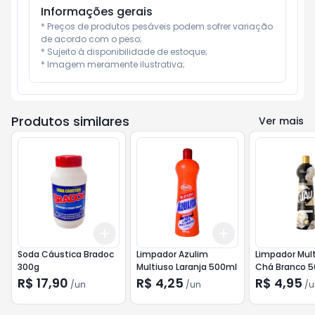
Informações gerais
* Preços de produtos pesáveis podem sofrer variação 
de acordo com o peso;

* Sujeito à disponibilidade de estoque;

* Imagem meramente ilustrativa;
Produtos similares
Ver mais
Add
Add
+
3
+
5
+
10
+
3
+
5
+
10
Soda Cáustica Bradoc
Limpador Azulim
Limpador Mul
300g
Multiuso Laranja 500ml
Chá Branco 
R$ 17,90
R$ 4,25
R$ 4,95
/
un
/
un
/
u