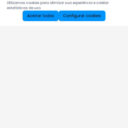
Utilizamos cookies para otimizar sua experiência e coletar
estatísticas de uso.
Aceitar todos
Configurar cookies
Aproveite as nossas promoções!
Cadastre seu e-mail e receba ofertas exclusivas.
QUERO RECEBER