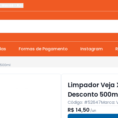
,
Macaé
-
RJ
das
Formas de Pagamento
Instagram
R
o 500ml
Limpador Veja 
Desconto 500m
Código: #
52647
Marca:
R$ 14,50
/
un