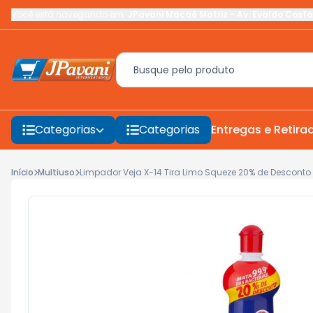
Você está navegando em:
JPavani Macaé Matriz
-
Av. Evaldo Costa
Categorias
Categorias
Entregas e Retira
Início
Multiuso
Limpador Veja X-14 Tira Limo Squeze 20% de Descont