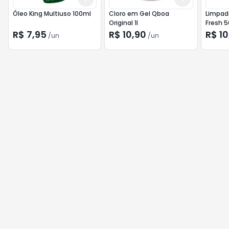
Óleo King Multiuso 100ml
Cloro em Gel Qboa
Limpad
Original 1l
Fresh 
R$ 7,95
R$ 10,90
R$ 10
/
un
/
un