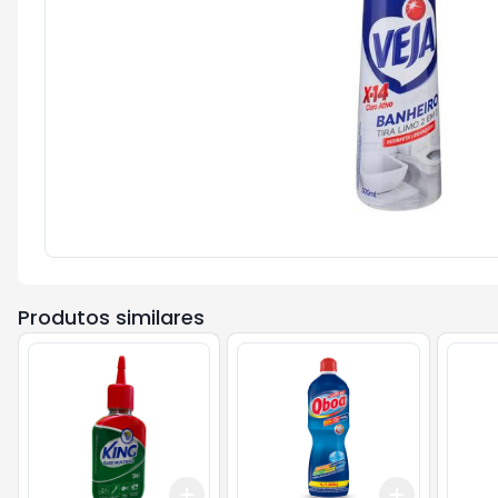
Produtos similares
Add
Add
+
3
+
5
+
10
+
3
+
5
+