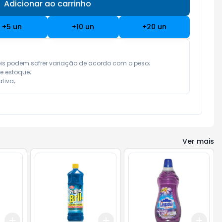
Adicionar ao carrinho
Subtotal:
R$ 0,00
+
5
un
+
10
un
+
20
un
eis podem sofrer variação de acordo com o peso;

e estoque;

tiva;
Ver mais
Add
Add
Add
+
3
+
5
+
10
+
3
+
5
+
10
+
3