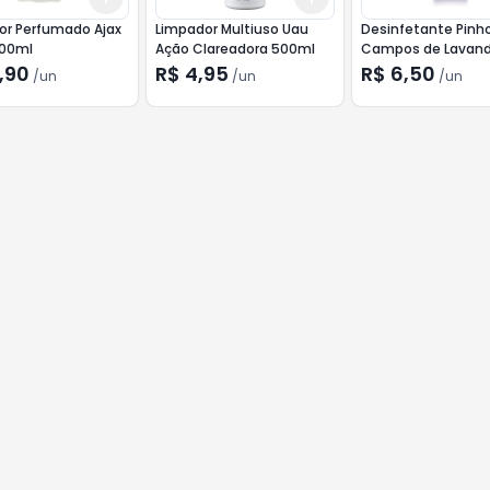
or Perfumado Ajax
Limpador Multiuso Uau
Desinfetante Pinho 
500ml
Ação Clareadora 500ml
Campos de Lavan
500ml
,90
R$ 4,95
R$ 6,50
/
un
/
un
/
un