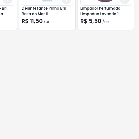
Bril
Desinfetante Pinho Bril
Limpador Perfumado
da
Brisa do Mar 1L
Limpadua Lavanda 1L
R$ 11,50
R$ 5,50
/
un
/
un