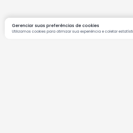
Gerenciar suas preferências de cookies
Utilizamos cookies para otimizar sua experiência e coletar estatíst
Aproveite as nossas prom
Cadastre seu e-mail e receba ofertas ex