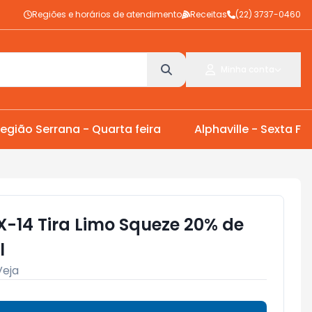
Regiões e horários de atendimento
Receitas
(22) 3737-0460
Minha conta
egião Serrana - Quarta feira
Alphaville - Sexta Fei
X-14 Tira Limo Squeze 20% de
l
Veja