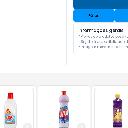
+
3
un
Informações gerais
* Preços de produtos pesáv
* Sujeito à disponibilidade d
* Imagem meramente ilustra
Add
Add
10
+
3
+
5
+
10
+
3
+
5
+
10