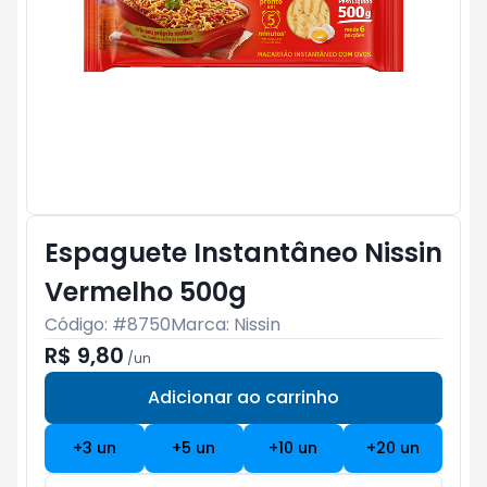
Espaguete Instantâneo Nissin
Vermelho 500g
Código: #
8750
Marca:
Nissin
R$ 9,80
/
un
Adicionar ao carrinho
Subtotal:
R$ 0
+
3
un
+
5
un
+
10
un
+
20
un