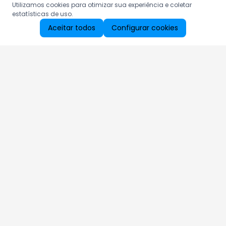
Utilizamos cookies para otimizar sua experiência e coletar
estatísticas de uso.
Aceitar todos
Configurar cookies
Aproveite as nossas promoções!
Cadastre seu e-mail e receba ofertas exclusivas.
QUERO RECEBER