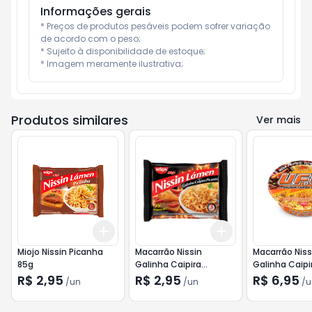
Informações gerais
* Preços de produtos pesáveis podem sofrer variação 
de acordo com o peso;

* Sujeito à disponibilidade de estoque;

* Imagem meramente ilustrativa;
Produtos similares
Ver mais
Add
Add
+
3
+
5
+
10
+
3
+
5
+
10
Miojo Nissin Picanha
Macarrão Nissin
Macarrão Niss
85g
Galinha Caipira
Galinha Caipi
Picante 85g
R$ 2,95
R$ 2,95
R$ 6,95
/
un
/
un
/
u