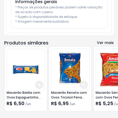
Informações gerais
* Preços de produtos pesáveis podem sofrer variação 
de acordo com o peso;

* Sujeito à disponibilidade de estoque;

* Imagem meramente ilustrativa;
Produtos similares
Ver mais
Add
Add
+
3
+
5
+
10
+
3
+
5
+
10
Macarrão Barilia com
Macarrão Renata com
Macarrão San
Ovos Espaguetinho
Ovos Tricolori Pena
com Ovos Pe
N°9 500g
500g
R$ 6,50
R$ 6,95
R$ 5,25
/
un
/
un
/
u