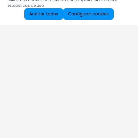
estatísticas de uso.
Aceitar todos
Configurar cookies
Aproveite as nossas promoções!
Cadastre seu e-mail e receba ofertas exclusivas.
QUERO RECEBER