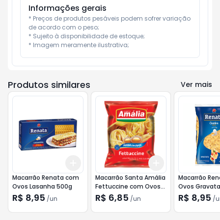
Informações gerais
* Preços de produtos pesáveis podem sofrer variação 
de acordo com o peso;

* Sujeito à disponibilidade de estoque;

* Imagem meramente ilustrativa;
Produtos similares
Ver mais
Add
Add
+
3
+
5
+
10
+
3
+
5
+
10
Macarrão Renata com
Macarrão Santa Amália
Macarrão Re
Ovos Lasanha 500g
Fettuccine com Ovos
Ovos Gravata
Ninho Nº3 500g
500g
R$ 8,95
R$ 6,85
R$ 8,95
/
un
/
un
/
u