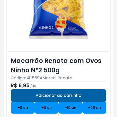
Macarrão Renata com Ovos
Ninho Nº2 500g
Código: #
15594
Marca:
Renata
R$ 6,95
/
un
Adicionar ao carrinho
Subtotal:
R$ 0
+
3
un
+
5
un
+
10
un
+
20
un