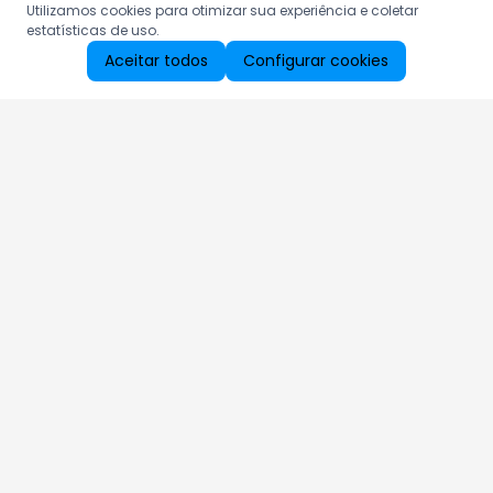
Utilizamos cookies para otimizar sua experiência e coletar
estatísticas de uso.
Aceitar todos
Configurar cookies
Aproveite as nossas promoções!
Cadastre seu e-mail e receba ofertas exclusivas.
QUERO RECEBER