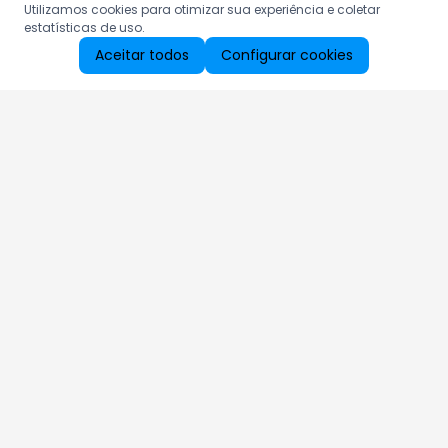
Utilizamos cookies para otimizar sua experiência e coletar
estatísticas de uso.
Aceitar todos
Configurar cookies
Aproveite as nossas promoções!
Cadastre seu e-mail e receba ofertas exclusivas.
QUERO RECEBER