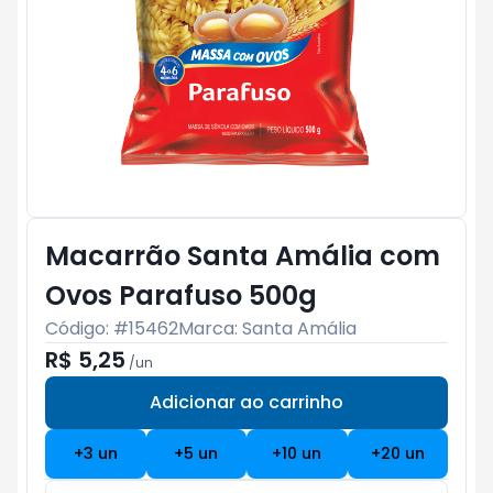
Macarrão Santa Amália com
Ovos Parafuso 500g
Código: #
15462
Marca:
Santa Amália
R$ 5,25
/
un
Adicionar ao carrinho
Subtotal:
R$ 0
+
3
un
+
5
un
+
10
un
+
20
un