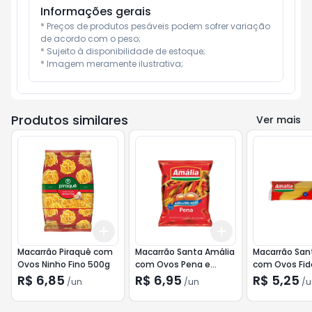
Informações gerais
* Preços de produtos pesáveis podem sofrer variação 
de acordo com o peso;

* Sujeito à disponibilidade de estoque;

* Imagem meramente ilustrativa;
Produtos similares
Ver mais
Add
Add
+
3
+
5
+
10
+
3
+
5
+
10
Macarrão Piraquê com
Macarrão Santa Amália
Macarrão San
Ovos Ninho Fino 500g
com Ovos Pena e
com Ovos Fid
Vegetais 500g
Nº10 500g
R$ 6,85
R$ 6,95
R$ 5,25
/
un
/
un
/
u