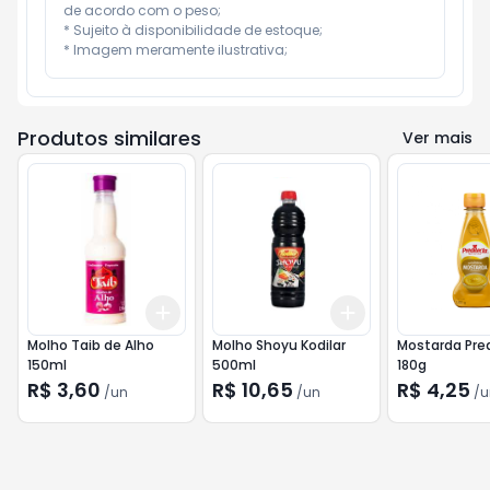
de acordo com o peso;

* Sujeito à disponibilidade de estoque;

* Imagem meramente ilustrativa;
Produtos similares
Ver mais
Add
Add
+
3
+
5
+
10
+
3
+
5
+
10
Molho Taib de Alho
Molho Shoyu Kodilar
Mostarda Pred
150ml
500ml
180g
R$ 3,60
R$ 10,65
R$ 4,25
/
un
/
un
/
u