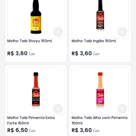
Add
Add
+
3
+
5
+
10
+
3
Molho Taib Shoyu 150ml
Molho Taib Inglês 150ml
R$ 3,60
R$ 3,60
/
un
/
un
Add
Add
+
3
+
5
+
10
+
3
Molho Taib Pimenta Extra
Molho Taib Alho com Pimenta
Forte 150ml
150ml
R$ 6,50
R$ 3,60
/
un
/
un