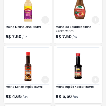
Add
Add
+
3
+
5
+
10
+
3
Molho Kitano Alho 150ml
Molho de Salada Italiano
Kenko 236ml
R$ 7,50
R$ 7,50
/
un
/
ml
Add
Add
+
3
+
5
+
10
+
3
Molho Kenko Inglês 150ml
Molho Inglês Kodilar 150ml
R$ 4,65
R$ 5,50
/
un
/
un