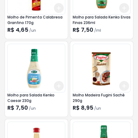
Add
Add
+
3
+
5
+
10
+
3
Molho de Pimenta Calabresa
Molho para Salada Kenko Ervas
Granfino 170g
Finas 236ml
R$ 4,65
R$ 7,50
/
un
/
ml
Add
Add
+
3
+
5
+
10
+
3
Molho para Salada Kenko
Molho Madeira Fugini Sachê
Caesar 230g
290g
R$ 7,50
R$ 8,95
/
un
/
un