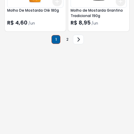
Add
Add
+
3
+
5
+
10
+
3
Molho De Mostarda Olé 180g
Molho de Mostarda Granfino
Tradicional 190g
R$ 4,60
R$ 8,95
/
un
/
un
1
2