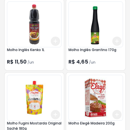
Add
Add
+
3
+
5
+
10
+
3
Molho Inglês Kenko 1L
Molho Inglês Granfino 170g
R$ 11,50
R$ 4,65
/
un
/
un
Add
Add
+
3
+
5
+
10
+
3
Molho Fugini Mostarda Original
Molho Elegê Madeira 200g
Sachê 180g