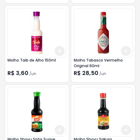
Add
Add
+
3
+
5
+
10
+
3
Molho Taib de Alho 150ml
Molho Tabasco Vermelho
Original 60ml
R$ 3,60
R$ 28,50
/
un
/
un
Add
Add
+
3
+
5
+
10
+
3
Molho Shoyu Satis Suave
Molho Shoyu Sakura