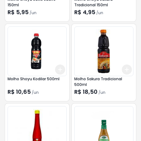
150ml
Tradicional 150ml
R$ 5,95
R$ 4,95
/
un
/
un
Add
Add
+
3
+
5
+
10
+
3
Molho Shoyu Kodilar 500ml
Molho Sakura Tradicional
500ml
R$ 10,65
R$ 18,50
/
un
/
un