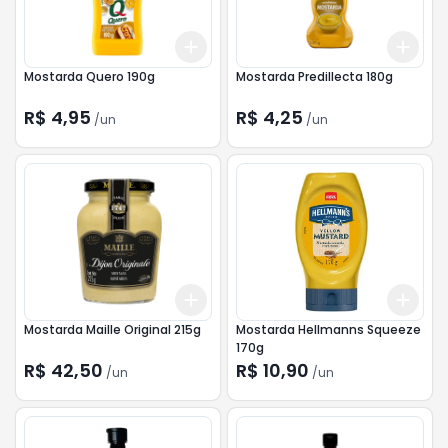
Add
Add
+
3
+
5
+
10
+
3
Mostarda Quero 190g
Mostarda Predillecta 180g
R$ 4,95
R$ 4,25
/
un
/
un
Add
Add
+
3
+
5
+
10
+
3
Mostarda Maille Original 215g
Mostarda Hellmanns Squeeze
170g
R$ 42,50
R$ 10,90
/
un
/
un