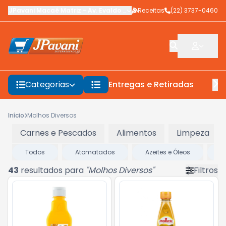
JPavani Macaé Matriz
-
Av. Evaldo Costa
Receitas
,
Macaé
-
(22) 3737-0460
RJ
Categorias
Entregas e Retiradas
F
Início
Molhos Diversos
Carnes e Pescados
Alimentos
Limpeza
Todos
Atomatados
Azeites e Óleos
M
43
resultados para
"
Molhos Diversos
"
Filtros