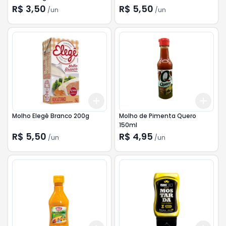
R$ 3,50
R$ 5,50
/
un
/
un
Add
Add
+
3
+
5
+
10
+
3
Molho Elegê Branco 200g
Molho de Pimenta Quero
150ml
R$ 5,50
R$ 4,95
/
un
/
un