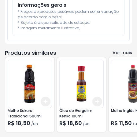
Informações gerais
* Preços de produtos pesáveis podem sofrer variação 
de acordo com o peso;

* Sujeito à disponibilidade de estoque;

* Imagem meramente ilustrativa;
Produtos similares
Ver mais
Add
Add
+
3
+
5
+
10
+
3
+
5
+
10
Molho Sakura
Óleo de Gergelim
Molho Inglês 
Tradicional 500ml
Kenko 100ml
R$ 18,50
R$ 18,60
R$ 11,50
/
un
/
un
/
u