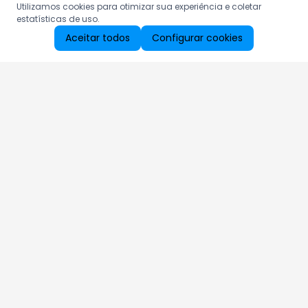
Utilizamos cookies para otimizar sua experiência e coletar
estatísticas de uso.
Aceitar todos
Configurar cookies
Aproveite as nossas promoções!
Cadastre seu e-mail e receba ofertas exclusivas.
QUERO RECEBER