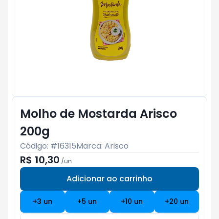
Molho de Mostarda Arisco
200g
Código: #
16315
Marca:
Arisco
R$ 10,30
/
un
Adicionar ao carrinho
Subtotal:
R$ 0
+
3
un
+
5
un
+
10
un
+
20
un