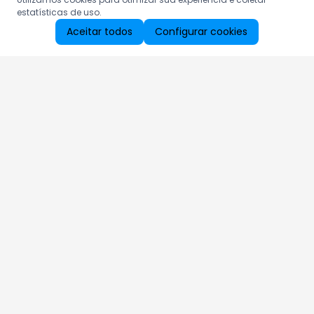
estatísticas de uso.
Aceitar todos
Configurar cookies
Aproveite as nossas promoções!
Cadastre seu e-mail e receba ofertas exclusivas.
QUERO RECEBER