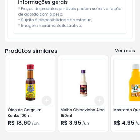
Informações gerais
* Preços de produtos pesáveis podem sofrer variação 
de acordo com o peso;

* Sujeito à disponibilidade de estoque;

* Imagem meramente ilustrativa;
Produtos similares
Ver mais
Add
Add
+
3
+
5
+
10
+
3
+
5
+
10
Óleo de Gergelim
Molho Chinezinho Alho
Mostarda Que
Kenko 100ml
150ml
R$ 18,60
R$ 3,95
R$ 4,95
/
un
/
un
/
u