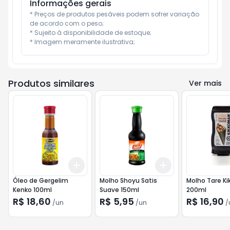
Informações gerais
* Preços de produtos pesáveis podem sofrer variação 
de acordo com o peso;

* Sujeito à disponibilidade de estoque;

* Imagem meramente ilustrativa;
Produtos similares
Ver mais
Add
Add
+
3
+
5
+
10
+
3
+
5
+
10
Óleo de Gergelim
Molho Shoyu Satis
Molho Tare K
Kenko 100ml
Suave 150ml
200ml
R$ 18,60
R$ 5,95
R$ 16,90
/
un
/
un
/