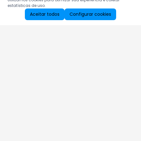
estatísticas de uso.
Aceitar todos
Configurar cookies
Aproveite as nossas promoções!
Cadastre seu e-mail e receba ofertas exclusivas.
QUERO RECEBER