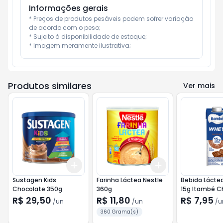
Informações gerais
* Preços de produtos pesáveis podem sofrer variação 
de acordo com o peso;

* Sujeito à disponibilidade de estoque;

* Imagem meramente ilustrativa;
Produtos similares
Ver mais
Add
Add
+
3
+
5
+
10
+
3
+
5
+
10
Sustagen Kids
Farinha Láctea Nestle
Bebida Lácte
Chocolate 350g
360g
15g Itambé C
250ml
R$ 29,50
R$ 11,80
R$ 7,95
/
un
/
un
/
u
360 Grama(s)