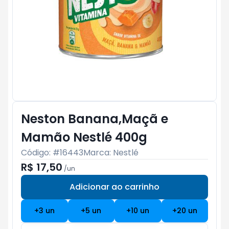
Neston Banana,Maçã e
Mamão Nestlé 400g
Código: #
16443
Marca:
Nestlé
R$ 17,50
/
un
Adicionar ao carrinho
Subtotal:
R$ 0
+
3
un
+
5
un
+
10
un
+
20
un