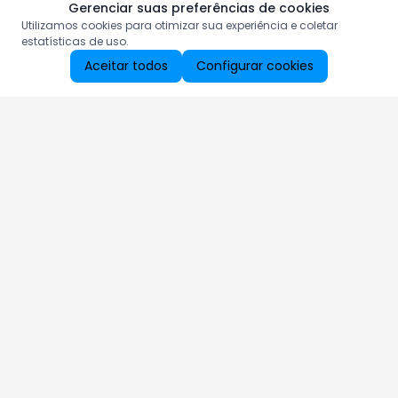
Gerenciar suas preferências de cookies
Utilizamos cookies para otimizar sua experiência e coletar
estatísticas de uso.
Aceitar todos
Configurar cookies
Aproveite as nossas promoções!
Cadastre seu e-mail e receba ofertas exclusivas.
QUERO RECEBER