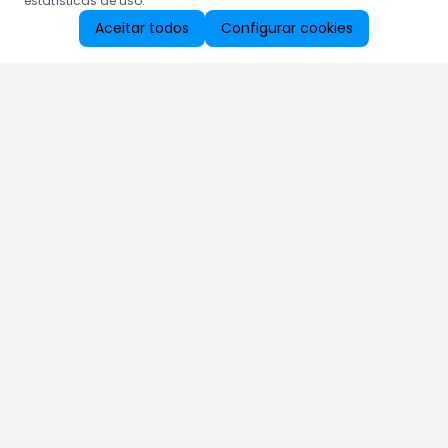
estatísticas de uso.
Aceitar todos
Configurar cookies
Aproveite as nossas promoções!
Cadastre seu e-mail e receba ofertas exclusivas.
QUERO RECEBER