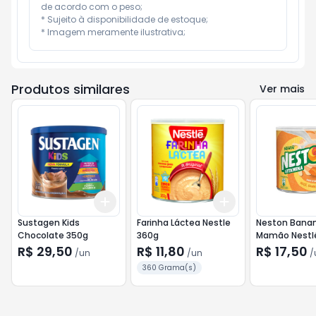
de acordo com o peso;

* Sujeito à disponibilidade de estoque;

* Imagem meramente ilustrativa;
Produtos similares
Ver mais
Add
Add
+
3
+
5
+
10
+
3
+
5
+
10
Sustagen Kids
Farinha Láctea Nestle
Neston Bana
Chocolate 350g
360g
Mamão Nestl
R$ 29,50
R$ 11,80
R$ 17,50
/
un
/
un
/
360 Grama(s)