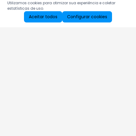
Utilizamos cookies para otimizar sua experiência e coletar
estatísticas de uso.
Aceitar todos
Configurar cookies
Aproveite as nossas promoções!
Cadastre seu e-mail e receba ofertas exclusivas.
QUERO RECEBER