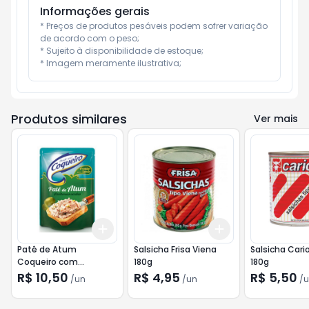
Informações gerais
* Preços de produtos pesáveis podem sofrer variação 
de acordo com o peso;

* Sujeito à disponibilidade de estoque;

* Imagem meramente ilustrativa;
Produtos similares
Ver mais
Add
Add
+
3
+
5
+
10
+
3
+
5
+
10
Patê de Atum
Salsicha Frisa Viena
Salsicha Cari
Coqueiro com
180g
180g
Azeitonas Verdes 170g
R$ 10,50
R$ 4,95
R$ 5,50
/
un
/
un
/
u