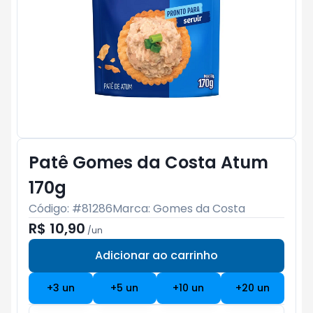
Patê Gomes da Costa Atum
170g
Código: #
81286
Marca:
Gomes da Costa
R$ 10,90
/
un
Adicionar ao carrinho
Subtotal:
R$ 0
+
3
un
+
5
un
+
10
un
+
20
un