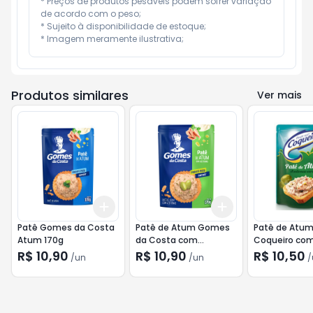
* Preços de produtos pesáveis podem sofrer variação 
de acordo com o peso;

* Sujeito à disponibilidade de estoque;

* Imagem meramente ilustrativa;
Produtos similares
Ver mais
Add
Add
+
3
+
5
+
10
+
3
+
5
+
10
Patê Gomes da Costa
Patê de Atum Gomes
Patê de Atu
Atum 170g
da Costa com
Coqueiro co
Azeitonas 170g
Azeitonas Ve
R$ 10,90
R$ 10,90
R$ 10,50
/
un
/
un
/