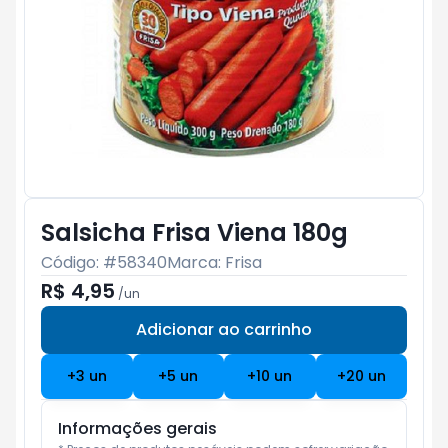
Salsicha Frisa Viena 180g
Código: #
58340
Marca:
Frisa
R$ 4,95
/
un
Adicionar ao carrinho
Subtotal:
R$ 0
+
3
un
+
5
un
+
10
un
+
20
un
Informações gerais