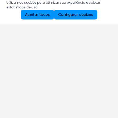
Utilizamos cookies para otimizar sua experiência e coletar
estatísticas de uso.
Aceitar todos
Configurar cookies
Aproveite as nossas promoções!
Cadastre seu e-mail e receba ofertas exclusivas.
QUERO RECEBER