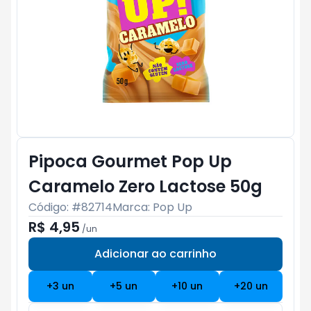
Pipoca Gourmet Pop Up
Caramelo Zero Lactose 50g
Código: #
82714
Marca:
Pop Up
R$ 4,95
/
un
Adicionar ao carrinho
Subtotal:
R$ 0
+
3
un
+
5
un
+
10
un
+
20
un