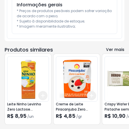
Informações gerais
* Preços de produtos pesáveis podem sofrer variação 
de acordo com o peso;

* Sujeito à disponibilidade de estoque;

* Imagem meramente ilustrativa;
Produtos similares
Ver mais
Add
Add
+
3
+
5
+
10
+
3
gr
+
5
gr
Leite Ninho Levinho
Creme de Leite
Crispy Wafer
Zero Lactose
Piracanjuba Zero
Pistache sem
Semidesnatado 1L
Lactose 200g
40g
R$ 8,95
R$ 4,85
R$ 10,90
/
un
/
gr
/