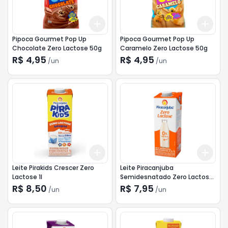
Add
Add
+
3
+
5
+
10
+
3
Pipoca Gourmet Pop Up
Pipoca Gourmet Pop Up
Chocolate Zero Lactose 50g
Caramelo Zero Lactose 50g
R$ 4,95
R$ 4,95
/
un
/
un
Add
Add
+
3
+
5
+
10
+
3
Leite Pirakids Crescer Zero
Leite Piracanjuba
Lactose 1l
Semidesnatado Zero Lactose
1l
R$ 8,50
R$ 7,95
/
un
/
un