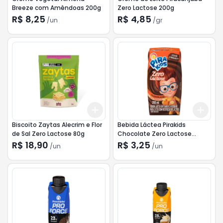
Breeze com Amêndoas 200g
Zero Lactose 200g
R$ 8,25
R$ 4,85
/
un
/
gr
Add
Add
+
3
+
5
+
10
+
3
Biscoito Zaytas Alecrim e Flor
Bebida Láctea Pirakids
de Sal Zero Lactose 80g
Chocolate Zero Lactose
200ml
R$ 18,90
R$ 3,25
/
un
/
un