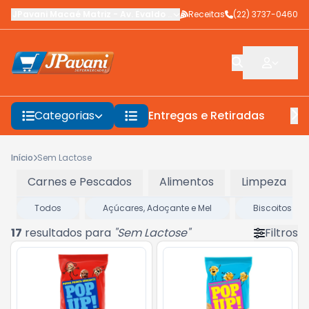
JPavani Macaé Matriz
-
Av. Evaldo Costa
Receitas
,
Macaé
-
(22) 3737-0460
RJ
Categorias
Entregas e Retiradas
F
Início
Sem Lactose
Carnes e Pescados
Alimentos
Limpeza
Todos
Açúcares, Adoçante e Mel
Biscoitos e B
17
resultados para
"
Sem Lactose
"
Filtros