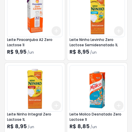
Add
Add
+
3
+
5
+
10
+
3
Leite Piracanjuba A2 Zero
Leite Ninho Levinho Zero
Lactose 1l
Lactose Semidesnatado 1L
R$ 9,95
R$ 8,95
/
un
/
un
Add
Add
+
3
+
5
+
10
+
3
Leite Ninho Integral Zero
Leite Molico Desnatado Zero
Lactose 1L
Lactose 1l
R$ 8,95
R$ 8,85
/
un
/
un