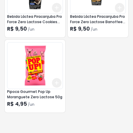
Add
Add
+
3
+
5
+
10
+
3
Bebida Láctea Piracanjuba Pro
Bebida Láctea Piracanjuba Pro
Force Zero Lactose Cookies
Force Zero Lactose Banoffee
250ml
250ml
R$ 9,50
R$ 9,50
/
un
/
un
Add
+
3
+
5
+
10
Pipoca Gourmet Pop Up
Moranguete Zero Lactose 50g
R$ 4,95
/
un