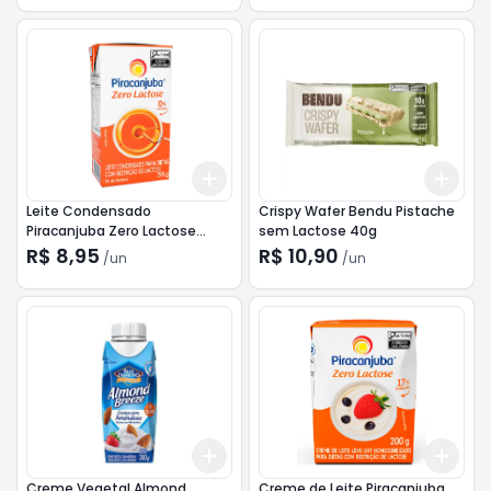
Add
Add
+
3
+
5
+
10
+
3
Leite Condensado
Crispy Wafer Bendu Pistache
Piracanjuba Zero Lactose
sem Lactose 40g
395g
R$ 8,95
R$ 10,90
/
un
/
un
Add
Add
+
3
+
5
+
10
+
3
Creme Vegetal Almond
Creme de Leite Piracanjuba