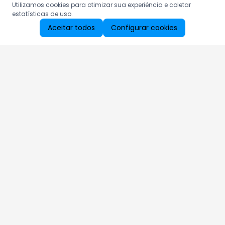
Utilizamos cookies para otimizar sua experiência e coletar
estatísticas de uso.
Aceitar todos
Configurar cookies
Aproveite as nossas promoções!
Cadastre seu e-mail e receba ofertas exclusivas.
QUERO RECEBER