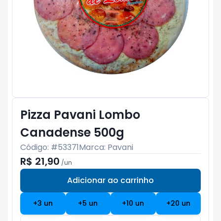
Pizza Pavani Lombo
Canadense 500g
Código: #
53371
Marca:
Pavani
R$ 21,90
/
un
Adicionar ao carrinho
Subtotal:
R$ 0
+
3
un
+
5
un
+
10
un
+
20
un