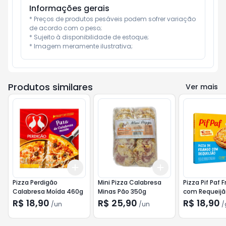
Informações gerais
* Preços de produtos pesáveis podem sofrer variação 
de acordo com o peso;

* Sujeito à disponibilidade de estoque;

* Imagem meramente ilustrativa;
Produtos similares
Ver mais
Add
Add
+
3
+
5
+
10
+
3
+
5
+
10
Pizza Perdigão
Mini Pizza Calabresa
Pizza Pif Paf 
Calabresa Moída 460g
Minas Pão 350g
com Requeijã
R$ 18,90
R$ 25,90
R$ 18,90
/
un
/
un
/