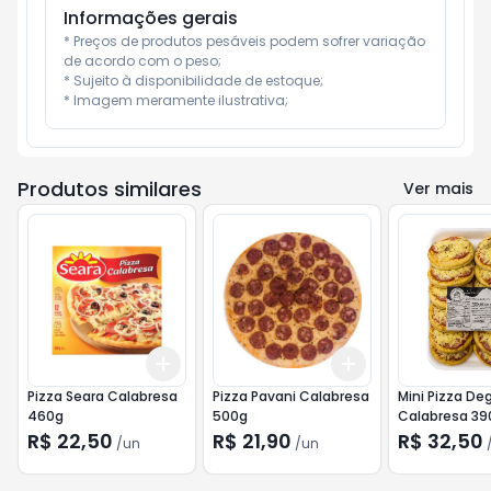
Informações gerais
* Preços de produtos pesáveis podem sofrer variação 
de acordo com o peso;

* Sujeito à disponibilidade de estoque;

* Imagem meramente ilustrativa;
Produtos similares
Ver mais
Add
Add
+
3
+
5
+
10
+
3
+
5
+
10
Pizza Seara Calabresa
Pizza Pavani Calabresa
Mini Pizza De
460g
500g
Calabresa 39
R$ 22,50
R$ 21,90
R$ 32,50
/
un
/
un