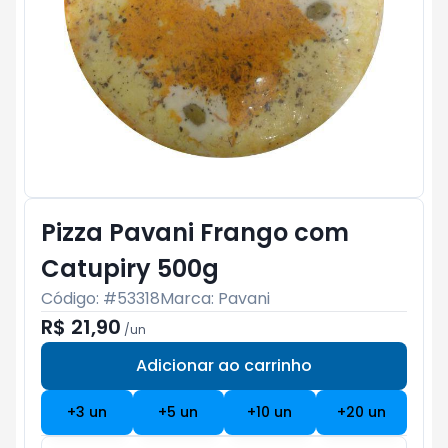
Pizza Pavani Frango com
Catupiry 500g
Código: #
53318
Marca:
Pavani
R$ 21,90
/
un
Adicionar ao carrinho
Subtotal:
R$ 0
+
3
un
+
5
un
+
10
un
+
20
un