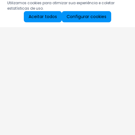
Utilizamos cookies para otimizar sua experiência e coletar
estatísticas de uso.
Aceitar todos
Configurar cookies
Aproveite as nossas promoções!
Cadastre seu e-mail e receba ofertas exclusivas.
QUERO RECEBER