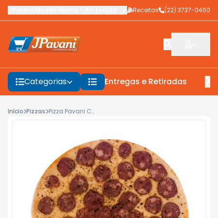
JPavani Macaé Matriz
-
Av. Evaldo Costa
Receitas
,
Macaé
-
(22) 3737-0460
RJ
Categorias
Entregas e Retiradas
F
Início
Pizzas
Pizza Pavani Calabresa 500g