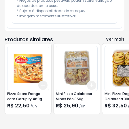
* Preços de produtos pesáveis podem sofrer variação 
de acordo com o peso;

* Sujeito à disponibilidade de estoque;

* Imagem meramente ilustrativa;
Produtos similares
Ver mais
Add
Add
+
3
+
5
+
10
+
3
+
5
+
10
Pizza Seara Frango
Mini Pizza Calabresa
Mini Pizza De
com Catupiry 460g
Minas Pão 350g
Calabresa 39
R$ 22,50
R$ 25,90
R$ 32,50
/
un
/
un