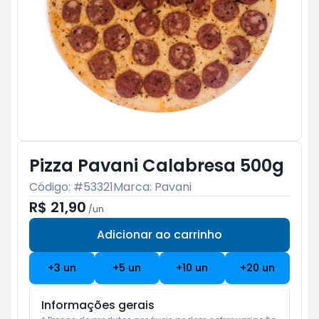
Pizza Pavani Calabresa 500g
Código: #
53321
Marca:
Pavani
R$ 21,90
/
un
Adicionar ao carrinho
Subtotal:
R$ 0
+
3
un
+
5
un
+
10
un
+
20
un
Informações gerais