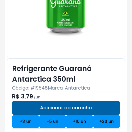
Refrigerante Guaraná
Antarctica 350ml
Código: #
19548
Marca:
Antarctica
R$ 3,79
/
un
Adicionar ao carrinho
Subtotal:
R$ 0
+
3
un
+
5
un
+
10
un
+
20
un