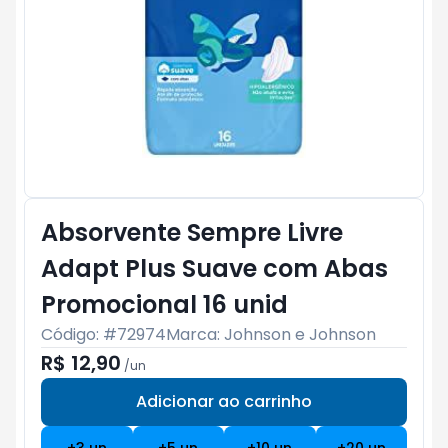
Absorvente Sempre Livre
Adapt Plus Suave com Abas
Promocional 16 unid
Código: #
72974
Marca:
Johnson e Johnson
R$ 12,90
/
un
Adicionar ao carrinho
Subtotal:
R$ 0