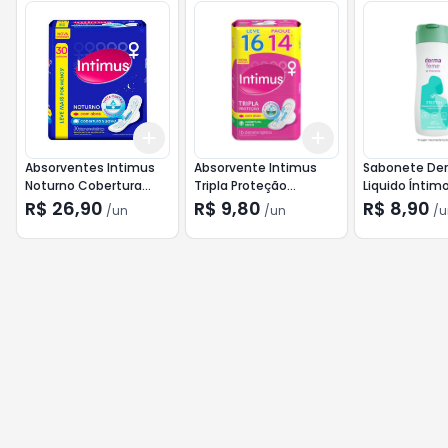
Add
Add
+
3
+
5
+
10
+
3
+
5
+
10
Absorventes Intimus
Absorvente Intimus
Sabonete D
Noturno Cobertura
Tripla Proteção
Liquido Íntim
Suave Com Abas 30un
Cobertura Seca com
200ml
R$ 26,90
R$ 9,80
R$ 8,90
/
un
/
un
/
u
Abas 16und