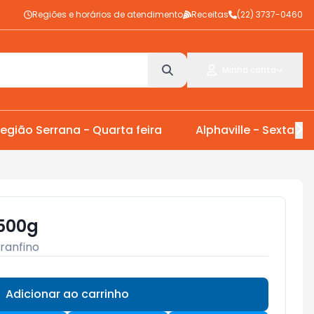
Regiões e horários de atendimento
Receitas
(22) 3737-0460
Minha conta
egião Serrana - Quarta feira
Alphaville - Sexta Fei
 500g
ranfino
Adicionar ao carrinho
Subtotal:
R$ 0,00