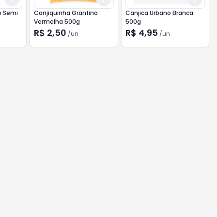
o Semi
Canjiquinha Granfino
Canjica Urbano Branca
Vermelha 500g
500g
R$ 2,50
R$ 4,95
/
un
/
un