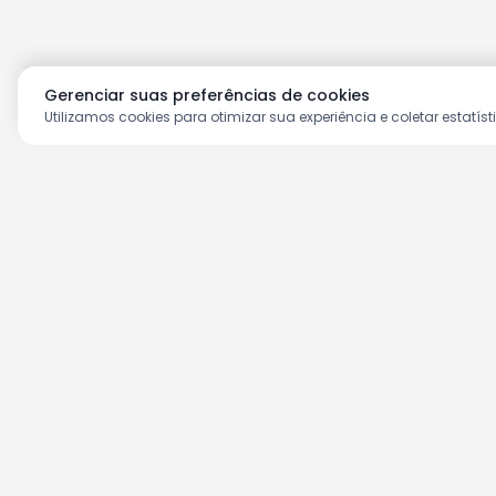
Gerenciar suas preferências de cookies
Utilizamos cookies para otimizar sua experiência e coletar estatíst
Aproveite as nossas prom
Cadastre seu e-mail e receba ofertas ex