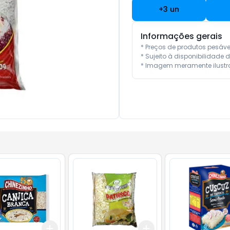
+
3
un
Informações gerais
* Preços de produtos pesáv
* Sujeito à disponibilidade d
* Imagem meramente ilustra
Add
Add
r
+
3
+
5
+
10
+
3
+
5
+
10