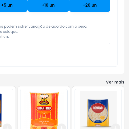
+
5
un
+
10
un
+
20
un
eis podem sofrer variação de acordo com o peso;

e estoque;

tiva;
Ver mais
Add
Add
Add
+
3
+
5
+
10
+
3
+
5
+
10
+
3