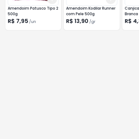
Amendoim Patusco Tipo 2
Amendoim Kodilar Runner
Canjic
500g
com Pele 500g
Branca
R$ 7,95
R$ 13,90
R$ 4
/
un
/
gr