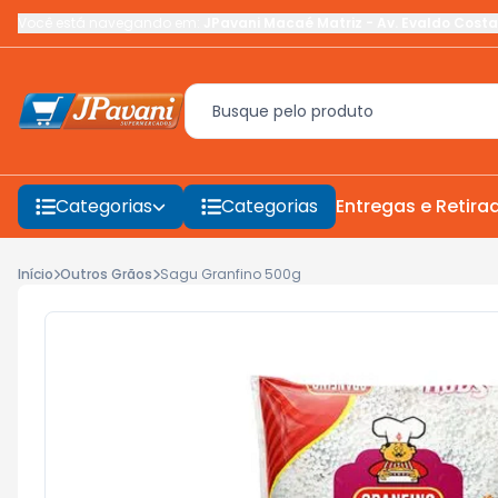
Você está navegando em:
JPavani Macaé Matriz
-
Av. Evaldo Costa
Categorias
Categorias
Entregas e Retira
Início
Outros Grãos
Sagu Granfino 500g