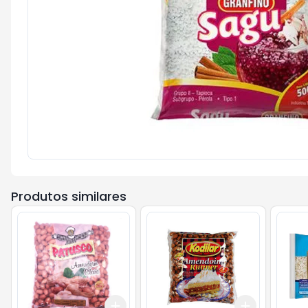
Produtos similares
Add
Add
+
3
+
5
+
10
+
3
gr
+
5
g