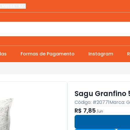
,
Macaé
-
RJ
das
Formas de Pagamento
Instagram
R
Sagu Granfino
Código: #
20771
Marca:
G
R$ 7,85
/
un