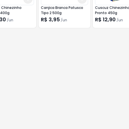
a Chinezinho
Canjica Branca Patusco
Cuscuz Chinezinh
 400g
Tipo 2 500g
Pronto 450g
,30
R$ 3,95
R$ 12,90
/
un
/
un
/
un