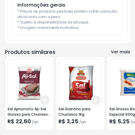
Informações gerais
* Preços de produtos pesáveis podem sofrer variação 
de acordo com o peso;

* Sujeito à disponibilidade de estoque;

* Imagem meramente ilustrativa;
Produtos similares
Ver mais
Add
Add
+
3
+
5
+
10
+
3
+
5
+
10
Sal Ajinomoto Aji-Sal
Sal Granfino para
Sal Grosso B
Grosso para Churrasco
Churrasco 1Kg
Especial 500g
1kg
R$ 22,60
R$ 3,25
R$ 5,25
/
un
/
un
/
u