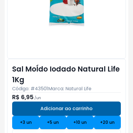
Sal MoÍdo Iodado Natural Life
1Kg
Código: #
43501
Marca:
Natural Life
R$ 6,95
/
un
Adicionar ao carrinho
Subtotal:
R$ 0
+
3
un
+
5
un
+
10
un
+
20
un