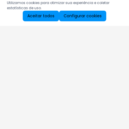
Utilizamos cookies para otimizar sua experiência e coletar
estatísticas de uso.
Aceitar todos
Configurar cookies
Aproveite as nossas promoções!
Cadastre seu e-mail e receba ofertas exclusivas.
QUERO RECEBER