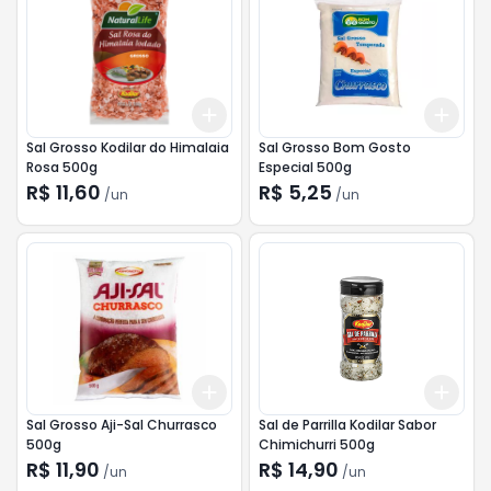
Add
Add
+
3
+
5
+
10
+
3
Sal Grosso Kodilar do Himalaia
Sal Grosso Bom Gosto
Rosa 500g
Especial 500g
R$ 11,60
R$ 5,25
/
un
/
un
Add
Add
+
3
+
5
+
10
+
3
Sal Grosso Aji-Sal Churrasco
Sal de Parrilla Kodilar Sabor
500g
Chimichurri 500g
R$ 11,90
R$ 14,90
/
un
/
un