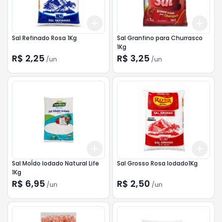
Add
Add
+
3
+
5
+
10
+
3
Sal Refinado Rosa 1Kg
Sal Granfino para Churrasco
1Kg
R$ 2,25
R$ 3,25
/
un
/
un
Add
Add
+
3
+
5
+
10
+
3
Sal MoÍdo Iodado Natural Life
Sal Grosso Rosa Iodado1Kg
1Kg
R$ 6,95
R$ 2,50
/
un
/
un