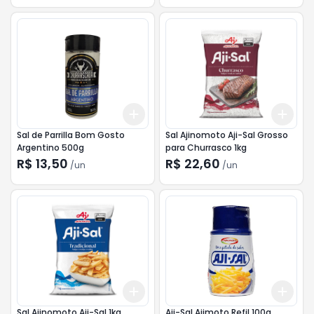
Add
Add
+
3
+
5
+
10
+
3
Sal de Parrilla Bom Gosto
Sal Ajinomoto Aji-Sal Grosso
Argentino 500g
para Churrasco 1kg
R$ 13,50
R$ 22,60
/
un
/
un
Add
Add
+
3
+
5
+
10
+
3
Sal Ajinomoto Aji-Sal 1kg
Aji-Sal Ajimoto Refil 100g