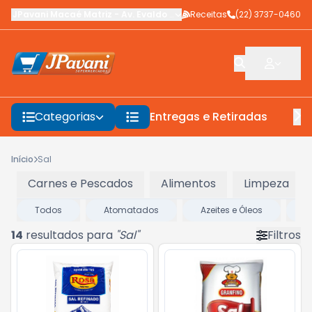
JPavani Macaé Matriz
-
Av. Evaldo Costa
Receitas
,
Macaé
-
(22) 3737-0460
RJ
Categorias
Entregas e Retiradas
F
Início
Sal
Carnes e Pescados
Alimentos
Limpeza
Todos
Atomatados
Azeites e Óleos
M
14
resultados para
"
Sal
"
Filtros