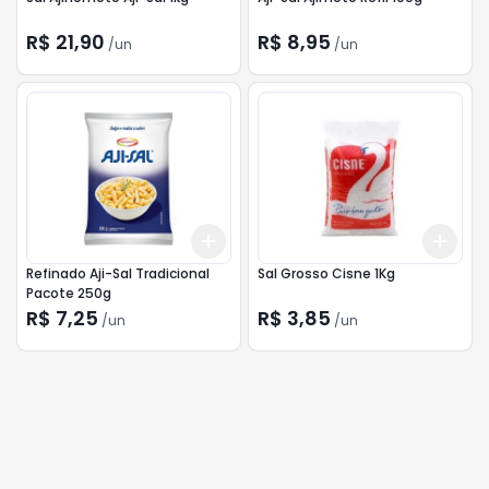
R$ 21,90
R$ 8,95
/
un
/
un
Add
Add
+
3
+
5
+
10
+
3
Refinado Aji-Sal Tradicional
Sal Grosso Cisne 1Kg
Pacote 250g
R$ 7,25
R$ 3,85
/
un
/
un