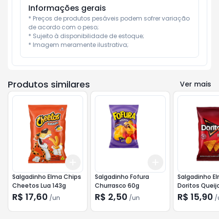
Informações gerais
* Preços de produtos pesáveis podem sofrer variação 
de acordo com o peso;

* Sujeito à disponibilidade de estoque;

* Imagem meramente ilustrativa;
Produtos similares
Ver mais
Add
Add
+
3
+
5
+
10
+
3
+
5
+
10
Salgadinho Elma Chips
Salgadinho Fofura
Salgadinho E
Cheetos Lua 143g
Churrasco 60g
Doritos Queij
120g
R$ 17,60
R$ 2,50
R$ 15,90
/
un
/
un
/