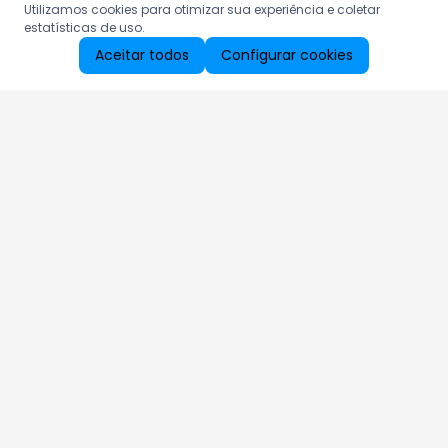
Utilizamos cookies para otimizar sua experiência e coletar
estatísticas de uso.
Aceitar todos
Configurar cookies
Aproveite as nossas promoções!
Cadastre seu e-mail e receba ofertas exclusivas.
QUERO RECEBER