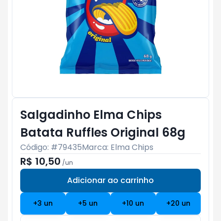
Salgadinho Elma Chips
Batata Ruffles Original 68g
Código: #
79435
Marca:
Elma Chips
R$ 10,50
/
un
Adicionar ao carrinho
Subtotal:
R$ 0
+
3
un
+
5
un
+
10
un
+
20
un