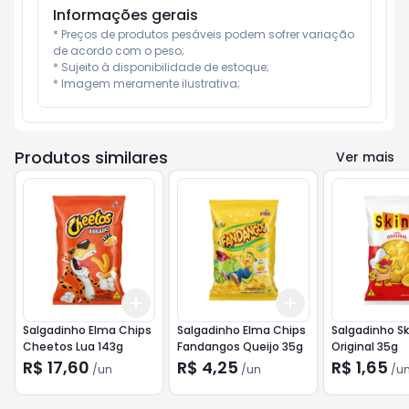
Informações gerais
* Preços de produtos pesáveis podem sofrer variação 
de acordo com o peso;

* Sujeito à disponibilidade de estoque;

* Imagem meramente ilustrativa;
Produtos similares
Ver mais
Add
Add
+
3
+
5
+
10
+
3
+
5
+
10
Salgadinho Elma Chips
Salgadinho Elma Chips
Salgadinho Sk
Cheetos Lua 143g
Fandangos Queijo 35g
Original 35g
R$ 17,60
R$ 4,25
R$ 1,65
/
un
/
un
/
u