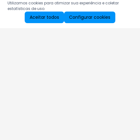
Utilizamos cookies para otimizar sua experiência e coletar
estatísticas de uso.
Aceitar todos
Configurar cookies
Aproveite as nossas promoções!
Cadastre seu e-mail e receba ofertas exclusivas.
QUERO RECEBER