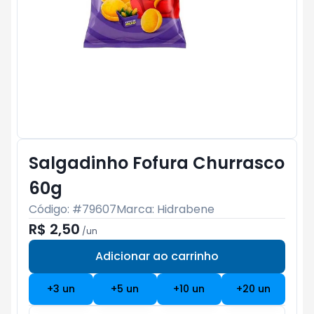
Salgadinho Fofura Churrasco
60g
Código: #
79607
Marca:
Hidrabene
R$ 2,50
/
un
Adicionar ao carrinho
Subtotal:
R$ 0
+
3
un
+
5
un
+
10
un
+
20
un