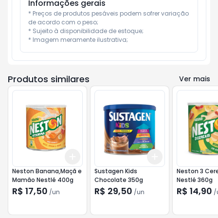
Informações gerais
* Preços de produtos pesáveis podem sofrer variação 
de acordo com o peso;

* Sujeito à disponibilidade de estoque;

* Imagem meramente ilustrativa;
Produtos similares
Ver mais
Add
Add
+
3
+
5
+
10
+
3
+
5
+
10
Neston Banana,Maçã e
Sustagen Kids
Neston 3 Cere
Mamão Nestlé 400g
Chocolate 350g
Nestlé 360g
R$ 17,50
R$ 29,50
R$ 14,90
/
un
/
un
/