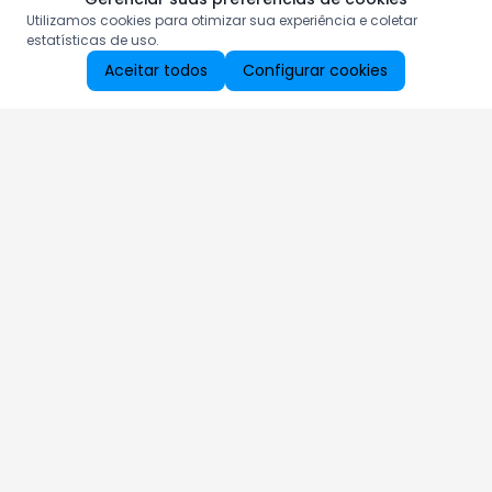
Utilizamos cookies para otimizar sua experiência e coletar
estatísticas de uso.
Aceitar todos
Configurar cookies
Aproveite as nossas promoções!
Cadastre seu e-mail e receba ofertas exclusivas.
QUERO RECEBER