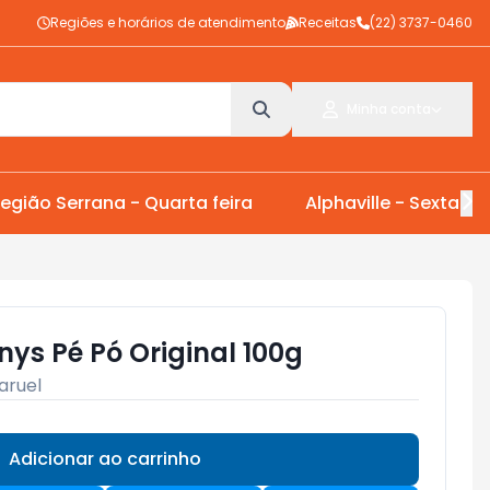
Regiões e horários de atendimento
Receitas
(22) 3737-0460
Minha conta
egião Serrana - Quarta feira
Alphaville - Sexta Fei
nys Pé Pó Original 100g
aruel
Adicionar ao carrinho
Subtotal:
R$ 0,00