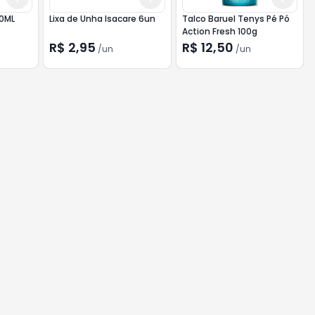
00ML
Lixa de Unha Isacare 6un
Talco Baruel Tenys Pé Pó
Action Fresh 100g
R$ 2,95
R$ 12,50
/
un
/
un