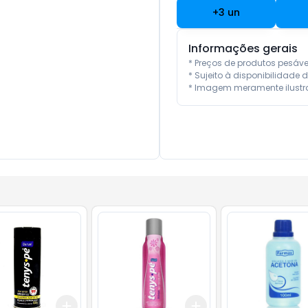
+
3
un
Informações gerais
* Preços de produtos pesáv
* Sujeito à disponibilidade d
* Imagem meramente ilustra
Add
Add
10
+
3
+
5
+
10
+
3
+
5
+
10