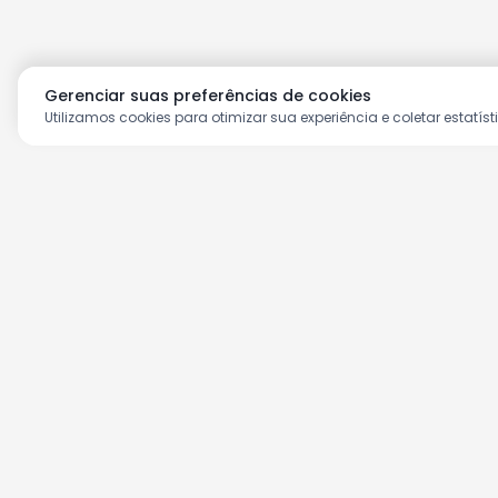
Gerenciar suas preferências de cookies
Utilizamos cookies para otimizar sua experiência e coletar estatíst
Aproveite as nossas prom
Cadastre seu e-mail e receba ofertas ex