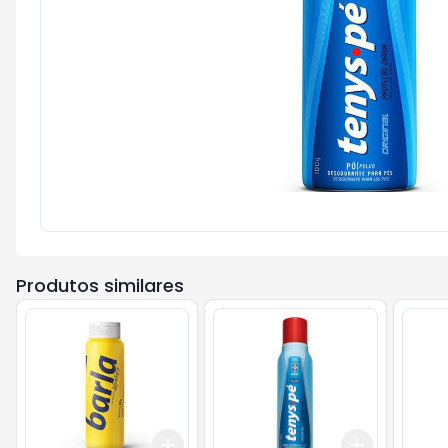
Produtos similares
Add
Add
+
3
+
5
+
10
+
3
+
5
+