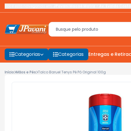
Você está navegando em:
JPavani Macaé Matriz
-
Av. Evaldo Costa
Categorias
Categorias
Entregas e Retira
Início
Mãos e Pés
Talco Baruel Tenys Pé Pó Original 100g