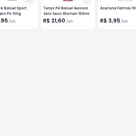
é Baruel Sport
Tenys Pé Baruel Aerosol
Acetona Farmax 1
 em Pó 100g
Jato Seco Woman 150ml
,95
R$ 21,60
R$ 3,95
/
un
/
un
/
un