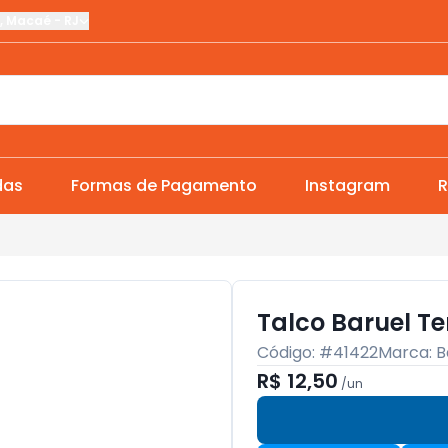
,
Macaé
-
RJ
das
Formas de Pagamento
Instagram
R
Talco Baruel Te
Código: #
41422
Marca:
B
R$ 12,50
/
un