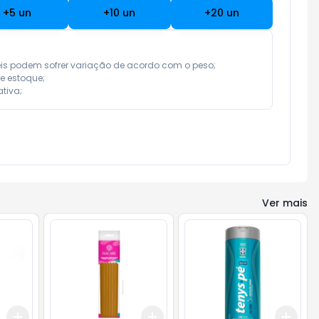
+
5
un
+
10
un
+
20
un
eis podem sofrer variação de acordo com o peso;

e estoque;

tiva;
Ver mais
Add
Add
Add
+
3
+
5
+
10
+
3
+
5
+
10
+
3