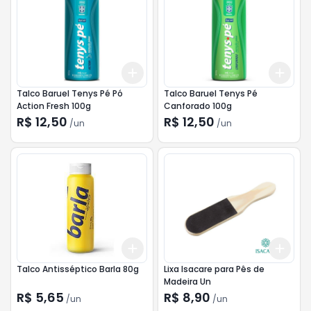
Add
Add
+
3
+
5
+
10
+
3
Talco Baruel Tenys Pé Pó
Talco Baruel Tenys Pé
Action Fresh 100g
Canforado 100g
R$ 12,50
R$ 12,50
/
un
/
un
Add
Add
+
3
+
5
+
10
+
3
Talco Antisséptico Barla 80g
Lixa Isacare para Pês de
Madeira Un
R$ 5,65
R$ 8,90
/
un
/
un