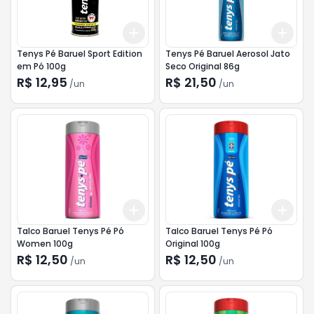
Add
Add
+
3
+
5
+
10
+
3
Tenys Pé Baruel Sport Edition
Tenys Pé Baruel Aerosol Jato
em Pó 100g
Seco Original 86g
R$ 12,95
R$ 21,50
/
un
/
un
Add
Add
+
3
+
5
+
10
+
3
Talco Baruel Tenys Pé Pó
Talco Baruel Tenys Pé Pó
Women 100g
Original 100g
R$ 12,50
R$ 12,50
/
un
/
un