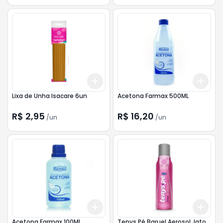
Add
Add
+
3
+
5
+
10
+
3
Lixa de Unha Isacare 6un
Acetona Farmax 500ML
R$ 2,95
R$ 16,20
/
un
/
un
Add
Add
+
3
+
5
+
10
+
3
Acetona Farmax 100ML
Tenys Pé Baruel Aerosol Jato