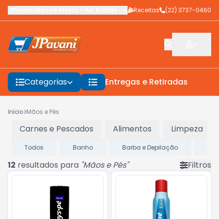
JPavani Macaé Matriz
-
Av. Evaldo Costa
Receitas
,
Macaé
-
(22) 3737-0460
RJ
Categorias
Entregas e Retiradas
F
Início
Mãos e Pés
Carnes e Pescados
Alimentos
Limpeza
Todos
Banho
Barba e Depilação
Cab
12
resultados para
"
Mãos e Pés
"
Filtros