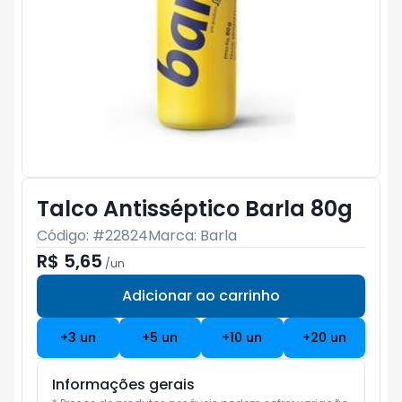
Talco Antisséptico Barla 80g
Código: #
22824
Marca:
Barla
R$ 5,65
/
un
Adicionar ao carrinho
Subtotal:
R$ 0
+
3
un
+
5
un
+
10
un
+
20
un
Informações gerais