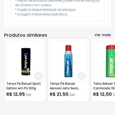
* Preços de produtos pesáveis podem sofrer variação 
de acordo com o peso;

* Sujeito à disponibilidade de estoque;

* Imagem meramente ilustrativa;
Produtos similares
Ver mais
Add
Add
+
3
+
5
+
10
+
3
+
5
+
10
Tenys Pé Baruel Sport
Tenys Pé Baruel
Talco Baruel 
Edition em Pó 100g
Aerosol Jato Seco
Canforado 10
Original 86g
R$ 12,95
R$ 21,50
R$ 12,50
/
un
/
un
/