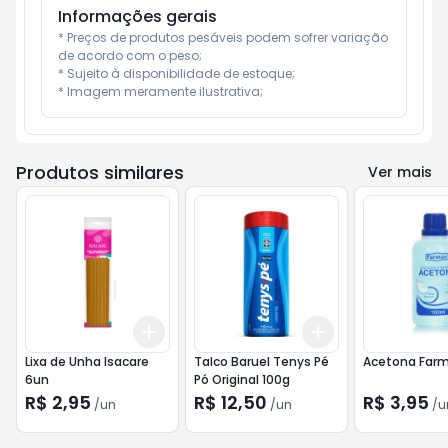
Informações gerais
* Preços de produtos pesáveis podem sofrer variação 
de acordo com o peso;

* Sujeito à disponibilidade de estoque;

* Imagem meramente ilustrativa;
Produtos similares
Ver mais
Add
Add
+
3
+
5
+
10
+
3
+
5
+
10
Lixa de Unha Isacare
Talco Baruel Tenys Pé
Acetona Farm
6un
Pó Original 100g
R$ 2,95
R$ 12,50
R$ 3,95
/
un
/
un
/
u