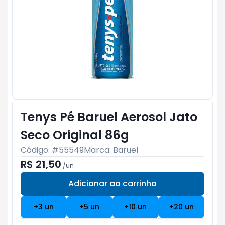
Tenys Pé Baruel Aerosol Jato
Seco Original 86g
Código: #
55549
Marca:
Baruel
R$ 21,50
/
un
Adicionar ao carrinho
Subtotal:
R$ 0
+
3
un
+
5
un
+
10
un
+
20
un