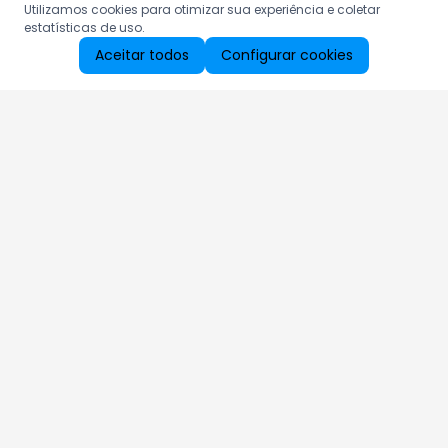
Utilizamos cookies para otimizar sua experiência e coletar
estatísticas de uso.
Aceitar todos
Configurar cookies
Aproveite as nossas promoções!
Cadastre seu e-mail e receba ofertas exclusivas.
QUERO RECEBER