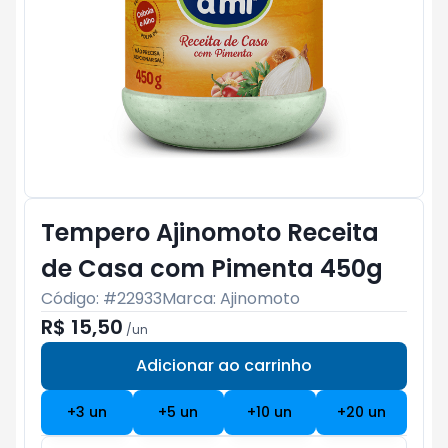
Tempero Ajinomoto Receita
de Casa com Pimenta 450g
Código: #
22933
Marca:
Ajinomoto
R$ 15,50
/
un
Adicionar ao carrinho
Subtotal:
R$ 0
+
3
un
+
5
un
+
10
un
+
20
un