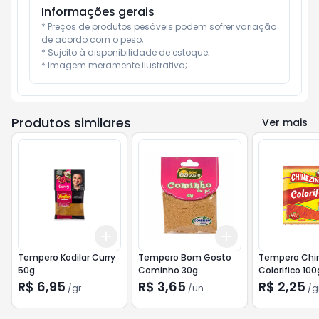
Informações gerais
* Preços de produtos pesáveis podem sofrer variação 
de acordo com o peso;

* Sujeito à disponibilidade de estoque;

* Imagem meramente ilustrativa;
Produtos similares
Ver mais
Add
Add
+
3
gr
+
5
gr
+
3
+
5
+
10
Tempero Kodilar Curry
Tempero Bom Gosto
Tempero Chi
50g
Cominho 30g
Colorifico 100
R$ 6,95
R$ 3,65
R$ 2,25
/
gr
/
un
/
g