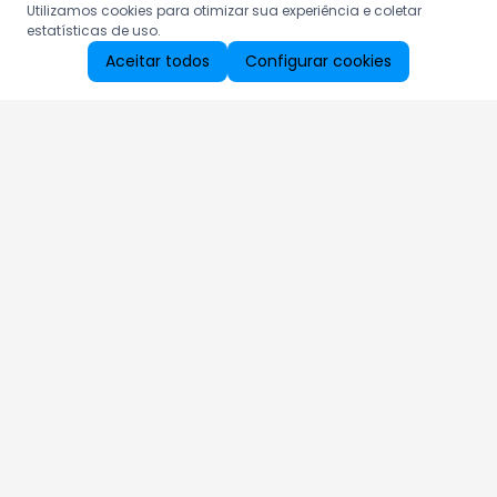
Utilizamos cookies para otimizar sua experiência e coletar
estatísticas de uso.
Aceitar todos
Configurar cookies
Aproveite as nossas promoções!
Cadastre seu e-mail e receba ofertas exclusivas.
QUERO RECEBER