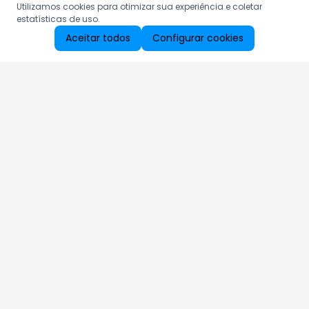
Utilizamos cookies para otimizar sua experiência e coletar
estatísticas de uso.
Aceitar todos
Configurar cookies
Aproveite as nossas promoções!
Cadastre seu e-mail e receba ofertas exclusivas.
QUERO RECEBER