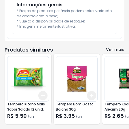
Informações gerais
* Preços de produtos pesáveis podem sofrer variação 
de acordo com o peso;

* Sujeito à disponibilidade de estoque;

* Imagem meramente ilustrativa;
Produtos similares
Ver mais
Add
Add
+
3
+
5
+
10
+
3
+
5
+
10
Tempero Kitano Mais
Tempero Bom Gosto
Tempero Kodi
Sabor Salada 12 unid
Baiano 30g
Alecrim 20g
60g
R$ 5,50
R$ 3,95
R$ 2,65
/
un
/
un
/
u