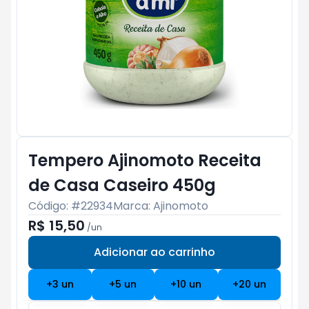
Tempero Ajinomoto Receita
de Casa Caseiro 450g
Código: #
22934
Marca:
Ajinomoto
R$ 15,50
/
un
Adicionar ao carrinho
Subtotal:
R$ 0
+
3
un
+
5
un
+
10
un
+
20
un