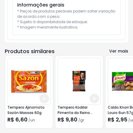
Informações gerais
* Preços de produtos pesáveis podem sofrer variação 
de acordo com o peso;

* Sujeito à disponibilidade de estoque;

* Imagem meramente ilustrativa;
Produtos similares
Ver mais
Add
Add
+
3
+
5
+
10
+
3
gr
+
5
gr
Tempero Ajinomoto
Tempero Kodilar
Caldo Knorr B
Sazón Massas 60g
Pimenta do Reino
Louro 6un 57
Moída 60g
R$ 6,60
R$ 9,80
R$ 2,95
/
un
/
gr
/
u