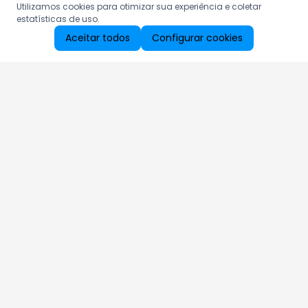
Utilizamos cookies para otimizar sua experiência e coletar
estatísticas de uso.
Aceitar todos
Configurar cookies
Aproveite as nossas promoções!
Cadastre seu e-mail e receba ofertas exclusivas.
QUERO RECEBER