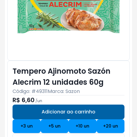
Tempero Ajinomoto Sazón
Alecrim 12 unidades 60g
Código: #
49311
Marca:
Sazon
R$ 6,60
/
un
Adicionar ao carrinho
Subtotal:
R$ 0
+
3
un
+
5
un
+
10
un
+
20
un