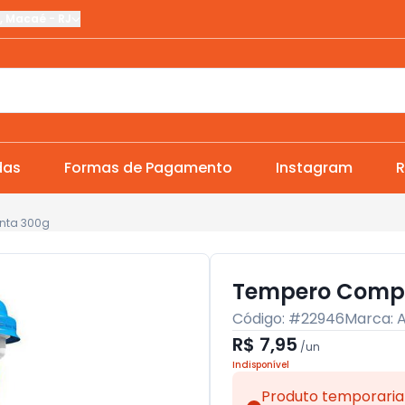
,
Macaé
-
RJ
das
Formas de Pagamento
Instagram
R
nta 300g
Tempero Compl
Código: #
22946
Marca:
A
R$ 7,95
/
un
Indisponível
Produto temporaria