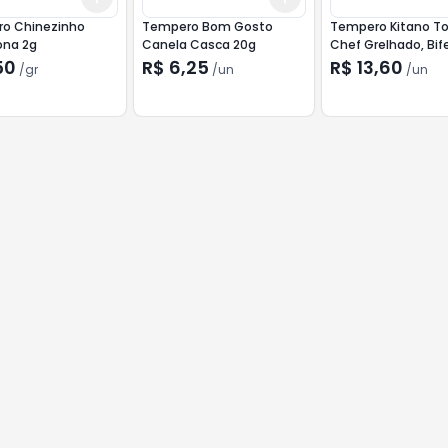
o Chinezinho
Tempero Bom Gosto
Tempero Kitano T
ona 2g
Canela Casca 20g
Chef Grelhado, Bif
Churrasco 120g
50
R$ 6,25
R$ 13,60
/
gr
/
un
/
un