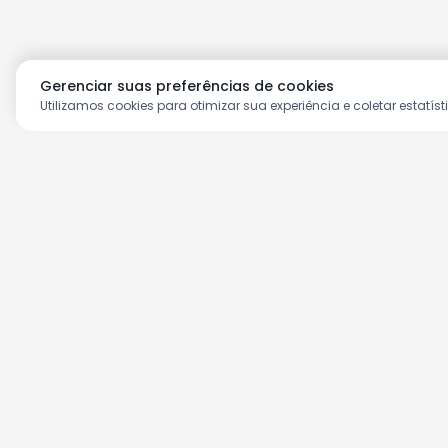
Gerenciar suas preferências de cookies
Utilizamos cookies para otimizar sua experiência e coletar estatíst
Aproveite as nossas prom
Cadastre seu e-mail e receba ofertas ex