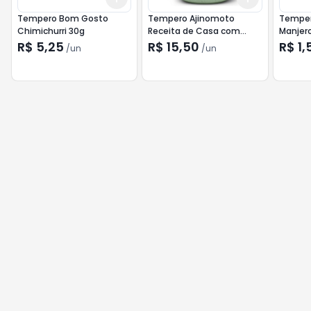
Tempero Bom Gosto
Tempero Ajinomoto
Temper
Chimichurri 30g
Receita de Casa com
Manjer
Pimenta 450g
R$ 5,25
R$ 15,50
R$ 1,
/
un
/
un