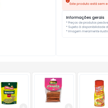
Este produto está sem 
Informações gerais
* Preços de produtos pesáv
* Sujeito à disponibilidade d
* Imagem meramente ilustra
Add
Add
10
+
3
gr
+
5
gr
+
3
+
5
+
10