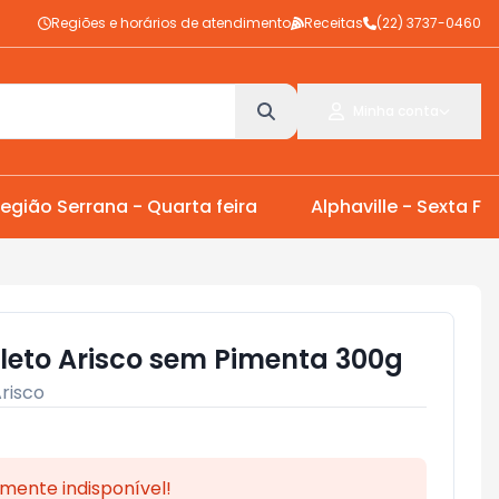
Regiões e horários de atendimento
Receitas
(22) 3737-0460
Minha conta
egião Serrana - Quarta feira
Alphaville - Sexta Fei
eto Arisco sem Pimenta 300g
risco
mente indisponível!