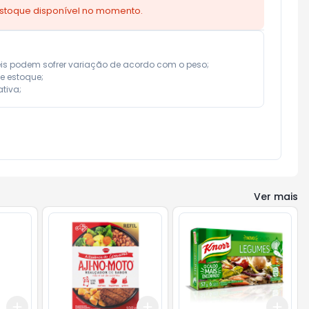
estoque disponível no momento.
eis podem sofrer variação de acordo com o peso;

e estoque;

tiva;
Ver mais
Add
Add
Add
+
3
+
5
+
10
+
3
+
5
+
10
+
3