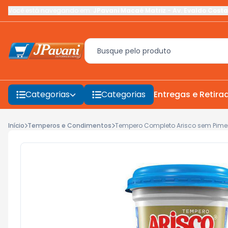
Você está navegando em:
JPavani Macaé Matriz
-
Av. Evaldo Costa
Categorias
Categorias
Entregas e Retira
Início
Temperos e Condimentos
Tempero Completo Arisco sem Pime