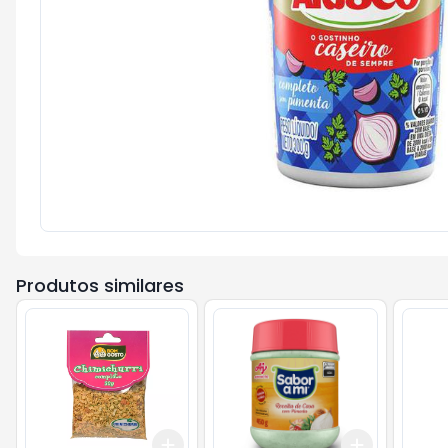
Produtos similares
Add
Add
+
3
+
5
+
10
+
3
+
5
+