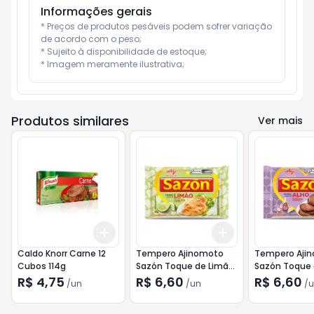
Informações gerais
* Preços de produtos pesáveis podem sofrer variação 
de acordo com o peso;

* Sujeito à disponibilidade de estoque;

* Imagem meramente ilustrativa;
Produtos similares
Ver mais
Add
Add
+
3
+
5
+
10
+
3
+
5
+
10
Caldo Knorr Carne 12
Tempero Ajinomoto
Tempero Aji
Cubos 114g
Sazón Toque de Limão
Sazón Toque 
60g
60g
R$ 4,75
R$ 6,60
R$ 6,60
/
un
/
un
/
u