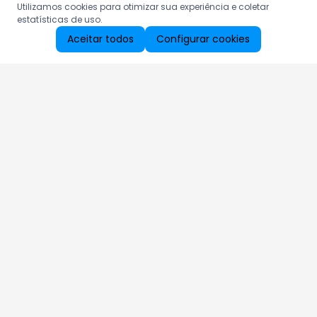
Utilizamos cookies para otimizar sua experiência e coletar
estatísticas de uso.
Aceitar todos
Configurar cookies
Aproveite as nossas promoções!
Cadastre seu e-mail e receba ofertas exclusivas.
QUERO RECEBER