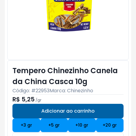
Tempero Chinezinho Canela
da China Casca 10g
Código: #
22953
Marca:
Chinezinho
R$ 5,25
/
gr
Adicionar ao carrinho
Subtotal:
R$ 0
+
3
gr
+
5
gr
+
10
gr
+
20
gr