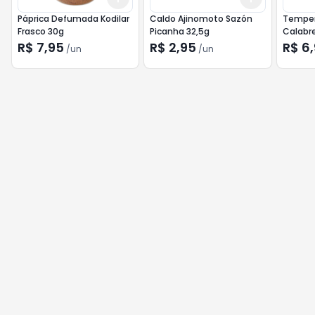
Páprica Defumada Kodilar
Caldo Ajinomoto Sazón
Temper
Frasco 30g
Picanha 32,5g
Calabr
R$ 7,95
R$ 2,95
R$ 6
/
un
/
un