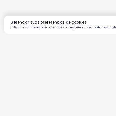
Gerenciar suas preferências de cookies
Utilizamos cookies para otimizar sua experiência e coletar estatíst
Aproveite as nossas prom
Cadastre seu e-mail e receba ofertas ex