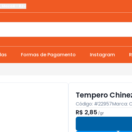
,
Macaé
-
RJ
das
Formas de Pagamento
Instagram
R
Tempero Chinez
Código: #
22957
Marca:
C
R$ 2,85
/
gr