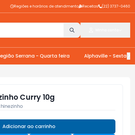
Regiões e horários de atendimento
Receitas
(22) 3737-0460
Minha conta
egião Serrana - Quarta feira
Alphaville - Sexta Fei
inho Curry 10g
hinezinho
Adicionar ao carrinho
Subtotal:
R$ 0,00