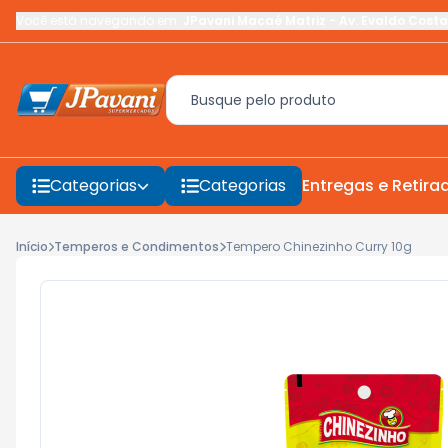
Você está navegando em:
JPavani Macaé Matriz
-
Av. Evaldo Costa
Categorias
Categorias
Entregas e Retira
Início
Temperos e Condimentos
Tempero Chinezinho Curry 10g