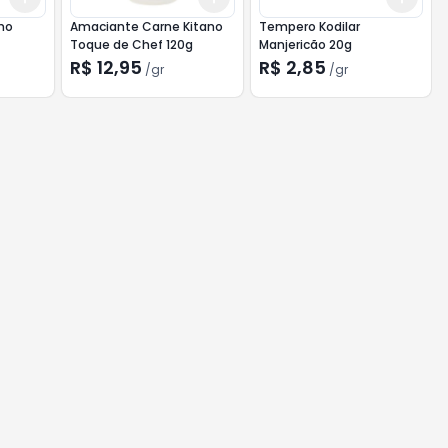
ho
Amaciante Carne Kitano
Tempero Kodilar
Toque de Chef 120g
Manjericão 20g
R$ 12,95
R$ 2,85
/
gr
/
gr