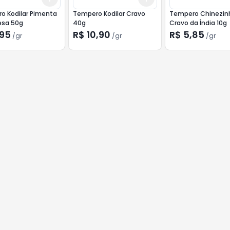
o Kodilar Pimenta
Tempero Kodilar Cravo
Tempero Chinezin
esa 50g
40g
Cravo da Índia 10g
,95
R$ 10,90
R$ 5,85
/
gr
/
gr
/
gr