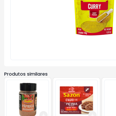
Produtos similares
Add
Add
+
3
+
5
+
10
+
3
+
5
+