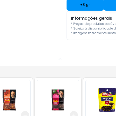
+
3
gr
Informações gerais
* Preços de produtos pesáv
* Sujeito à disponibilidade d
* Imagem meramente ilustra
Add
Add
10
+
3
gr
+
5
gr
+
3
gr
+
5
gr