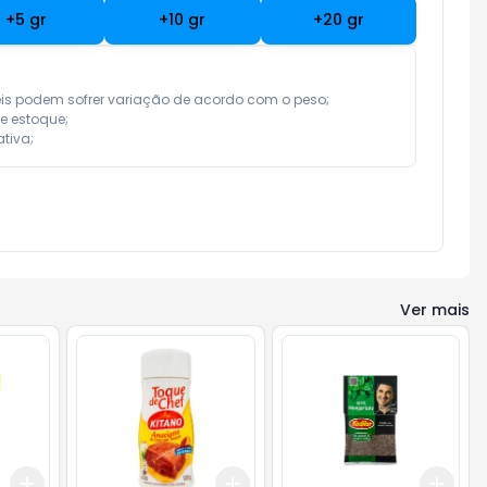
+
5
gr
+
10
gr
+
20
gr
eis podem sofrer variação de acordo com o peso;

e estoque;

tiva;
Ver mais
Add
Add
Add
+
3
gr
+
5
gr
+
3
gr
+
5
gr
+
3
g