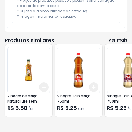
* Preços de produtos pesáveis podem sofrer variação 
de acordo com o peso;

* Sujeito à disponibilidade de estoque;

* Imagem meramente ilustrativa;
Produtos similares
Ver mais
Add
Add
+
3
+
5
+
10
+
3
+
5
+
10
Vinagre de Maçã
Vinagre Taib Maçã
Vinagre Taib 
Natural Life sem
750ml
750ml
Glúten 500ml
R$ 8,50
R$ 5,25
R$ 5,25
/
un
/
un
/
u