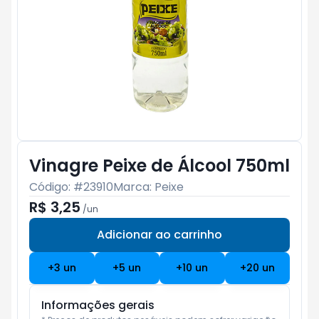
Vinagre Peixe de Álcool 750ml
Código: #
23910
Marca:
Peixe
R$ 3,25
/
un
Adicionar ao carrinho
Subtotal:
R$ 0
+
3
un
+
5
un
+
10
un
+
20
un
Informações gerais