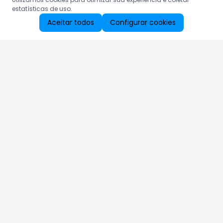
estatísticas de uso.
Aceitar todos
Configurar cookies
Aproveite as nossas promoções!
Cadastre seu e-mail e receba ofertas exclusivas.
QUERO RECEBER