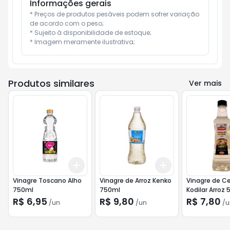
Informações gerais
* Preços de produtos pesáveis podem sofrer variação 
de acordo com o peso;

* Sujeito à disponibilidade de estoque;

* Imagem meramente ilustrativa;
Produtos similares
Ver mais
Add
Add
+
3
+
5
+
10
+
3
+
5
+
10
Vinagre Toscano Alho
Vinagre de Arroz Kenko
Vinagre de Ce
750ml
750ml
Kodilar Arroz
R$ 6,95
R$ 9,80
R$ 7,80
/
un
/
un
/
u