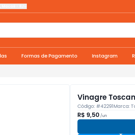
,
Macaé
-
RJ
das
Formas de Pagamento
Instagram
R
Vinagre Toscan
Código: #
42291
Marca:
T
R$ 9,50
/
un