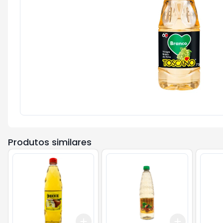
Produtos similares
Add
Add
+
3
+
5
+
10
+
3
+
5
+