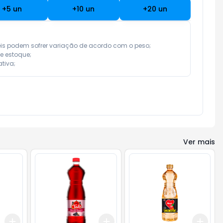
+
5
un
+
10
un
+
20
un
eis podem sofrer variação de acordo com o peso;

e estoque;

tiva;
Ver mais
Add
Add
Add
+
3
+
5
+
10
+
3
+
5
+
10
+
3