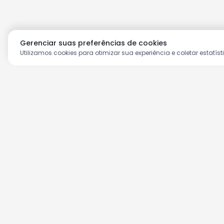
Gerenciar suas preferências de cookies
Utilizamos cookies para otimizar sua experiência e coletar estatíst
Aproveite as nossas prom
Cadastre seu e-mail e receba ofertas ex