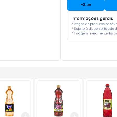
+
3
un
Informações gerais
* Preços de produtos pesáv
* Sujeito à disponibilidade d
* Imagem meramente ilustra
Add
Add
10
+
3
+
5
+
10
+
3
+
5
+
10