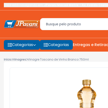
Você está navegando em:
JPavani Macaé Matriz
-
Av. Evaldo Costa
Categorias
Categorias
Entregas e Retira
Início
Vinagres
Vinagre Toscano de Vinho Branco 750ml