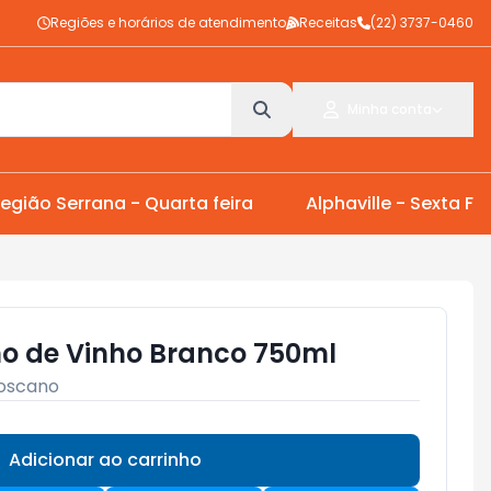
Regiões e horários de atendimento
Receitas
(22) 3737-0460
Minha conta
egião Serrana - Quarta feira
Alphaville - Sexta Fei
o de Vinho Branco 750ml
oscano
Adicionar ao carrinho
Subtotal:
R$ 0,00