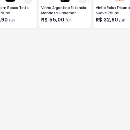
Dom Bosco Tinto
Vinho Argentino Estancia
Vinho Relax Frisan
750ml
Mendoza Cabernet
Suave 750ml
Sauvignon 750ml
,90
R$ 55,00
R$ 32,90
/
un
/
un
/
un