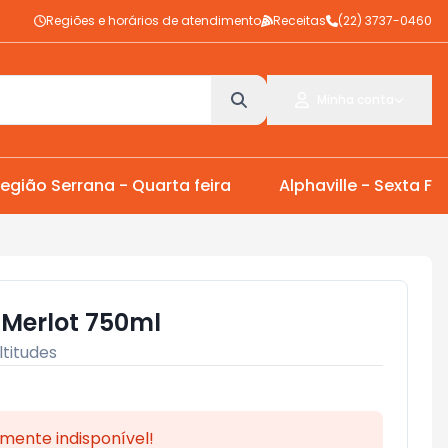
Regiões e horários de atendimento
Receitas
(22) 3737-0460
Minha conta
egião Serrana - Quarta feira
Alphaville - Sexta Fei
 Merlot 750ml
ltitudes
mente indisponível!