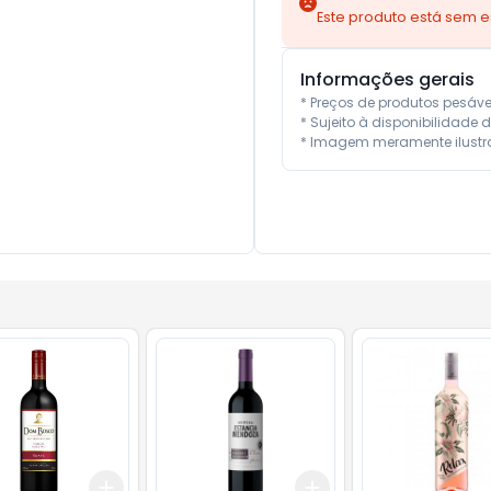
Este produto está sem 
Informações gerais
* Preços de produtos pesáv
* Sujeito à disponibilidade d
* Imagem meramente ilustra
Add
Add
10
+
3
+
5
+
10
+
3
+
5
+
10