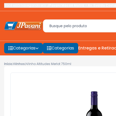
Você está navegando em:
JPavani Macaé Matriz
-
Av. Evaldo Costa
Categorias
Categorias
Entregas e Retira
Início
Vinhos
Vinho Altitudes Merlot 750ml