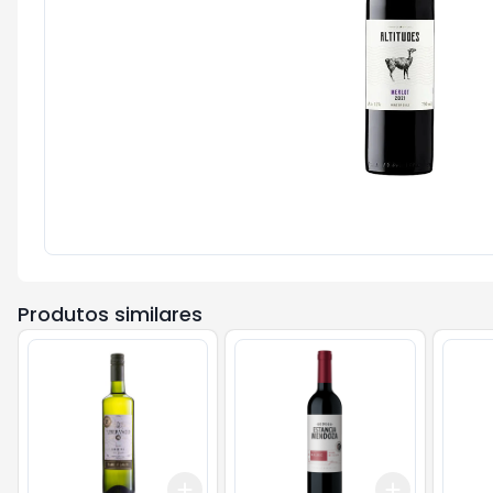
Produtos similares
Add
Add
+
3
+
5
+
10
+
3
+
5
+