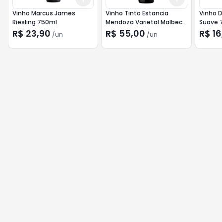
Vinho Marcus James
Vinho Tinto Estancia
Vinho 
Riesling 750ml
Mendoza Varietal Malbec
Suave 
750ml
R$ 23,90
R$ 55,00
R$ 16
/
un
/
un