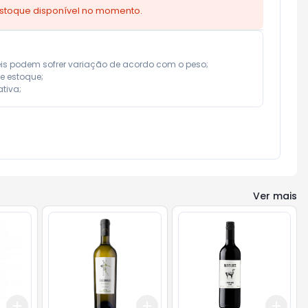
estoque disponível no momento.
eis podem sofrer variação de acordo com o peso;

e estoque;

tiva;
Ver mais
Add
Add
Add
+
3
+
5
+
10
+
3
+
5
+
10
+
3