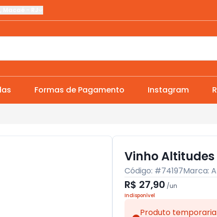
,
Macaé
-
RJ
das
Formas de Pagamento
Instagram
R
Vinho Altitudes
Código: #
74197
Marca:
A
R$ 27,90
/
un
Indisponível
Produto temporaria