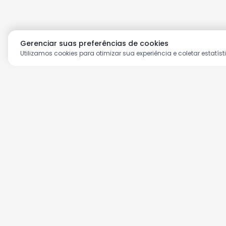
Gerenciar suas preferências de cookies
Utilizamos cookies para otimizar sua experiência e coletar estatíst
Aproveite as nossas prom
Cadastre seu e-mail e receba ofertas ex