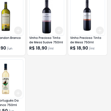
Add
Add
Add
10
+
3
+
5
+
10
+
3
ml
+
5
ml
+
3
Randon Branco
Vinho Precioso Tinto
Vinho Precioso Tinto
de Mesa Suave 750ml
de Mesa 750ml
,90
R$ 18,90
R$ 18,90
/
un
/
ml
/
ml
Add
10
+
3
+
5
+
10
Português Da
ranco 750ml
2,50