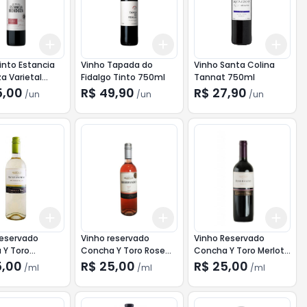
Add
Add
Add
10
+
3
+
5
+
10
+
3
+
5
+
10
+
3
into Estancia
Vinho Tapada do
Vinho Santa Colina
a Varietal
Fidalgo Tinto 750ml
Tannat 750ml
 750ml
5,00
R$ 49,90
R$ 27,90
/
un
/
un
/
un
Add
Add
Add
10
+
3
ml
+
5
ml
+
3
ml
+
5
ml
+
3
Reservado
Vinho reservado
Vinho Reservado
 Y Toro
Concha Y Toro Rose
Concha Y Toro Merlot
non Blanc
750ml
750ml
5,00
R$ 25,00
R$ 25,00
/
ml
/
ml
/
ml