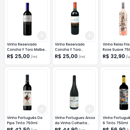
Add
Add
+
3
ml
+
5
ml
+
3
ml
+
5
ml
Vinho Reservado
Vinho Reservado
Vinho Relax Fri
Concha Y Toro Malbec
Concha Y Toro
Rose Suave 75
750ml
Carmenere Tinto
R$ 25,00
R$ 25,00
R$ 32,90
/
ml
/
ml
/
u
750ml
Add
Add
+
3
+
5
+
10
+
3
+
5
+
10
Vinho Português Da
Vinho Portugues Arcos
Vinho Portuguê
Pipa Tinto 750ml
da Vinha Colheita
6 Tinto 750ml
Tinto 750ml
R$ 42,50
R$ 44,90
R$ 56,90