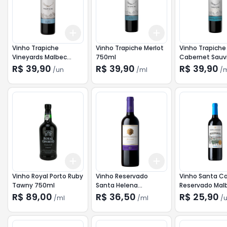
Add
Add
+
3
+
5
+
10
+
3
ml
+
5
ml
Vinho Trapiche
Vinho Trapiche Merlot
Vinho Trapiche
Vineyards Malbec
750ml
Cabernet Sauv
750ml
750ml
R$ 39,90
R$ 39,90
R$ 39,90
/
un
/
ml
/
m
Add
Add
+
3
ml
+
5
ml
+
3
ml
+
5
ml
Vinho Royal Porto Ruby
Vinho Reservado
Vinho Santa Ca
Tawny 750ml
Santa Helena
Reservado Mal
Carmenere Tinto
750ml
R$ 89,00
R$ 36,50
R$ 25,90
/
ml
/
ml
/
750ml