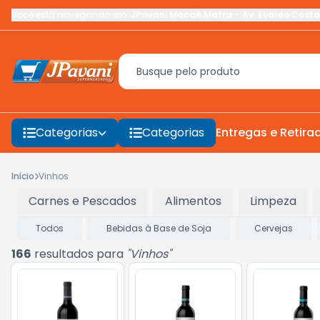
Você está navegando em:
JPavani Macaé Matriz
-
Av. Evaldo Costa
Categorias
Categorias
Entregas e Retira
Início
Vinhos
Carnes e Pescados
Alimentos
Limpeza
Todos
Bebidas à Base de Soja
Cervejas
166
resultados para
"
Vinhos
"