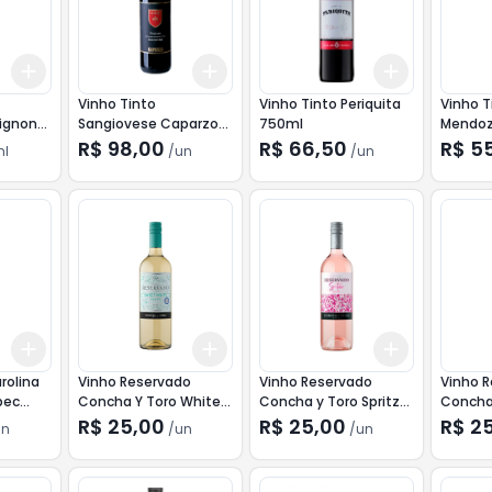
Add
Add
Add
+
3
ml
+
5
ml
+
3
+
5
+
10
+
3
+
5
+
Vinho Tinto
Vinho Tinto Periquita
Vinho T
ignon
Sangiovese Caparzo
750ml
Mendoz
750ml
Malbec
R$ 98,00
R$ 66,50
R$ 5
l
/
un
/
un
Add
Add
Add
+
3
+
5
+
10
+
3
+
5
+
10
+
3
+
5
+
rolina
Vinho Reservado
Vinho Reservado
Vinho 
bec
Concha Y Toro White
Concha y Toro Spritzer
Concha
750ml
Rose 750ml
Sauvig
R$ 25,00
R$ 25,00
R$ 2
un
/
un
/
un
750ml