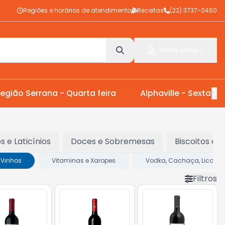
Regiões e horários de atendimento
Receitas
(22) 3737-0460
Minha conta
egião Serrana - Quarta feira
Alphaville - Sexta Fei
os e Laticínios
Doces e Sobremesas
Biscoitos e 
Vinhos
Vitaminas e Xaropes
Vodka, Cachaça, Licor & 
Filtros