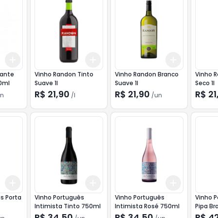
Add
Add
Add
+
3
+
5
+
10
+
3
l
+
5
l
+
3
+
5
+
sante
Vinho Randon Tinto
Vinho Randon Branco
Vinho 
0ml
Suave 1l
Suave 1l
Seco 1l
R$ 21,90
R$ 21,90
R$ 21
n
/
l
/
un
Add
Add
Add
+
3
+
5
+
10
+
3
+
5
+
10
+
3
+
5
+
s Porta
Vinho Português
Vinho Português
Vinho 
Intimista Tinto 750ml
Intimista Rosé 750ml
Pipa B
R$ 34,50
R$ 34,50
R$ 4