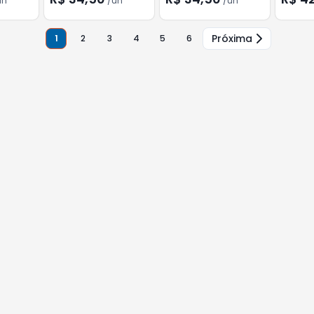
un
/
un
/
un
Próxima
1
2
3
4
5
6