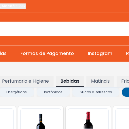
,
Macaé
-
RJ
das
Formas de Pagamento
Instagram
R
Perfumaria e Higiene
Bebidas
Matinais
Fri
Energéticos
Isotônicos
Sucos e Refrescos