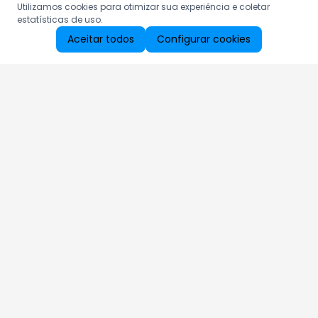
Utilizamos cookies para otimizar sua experiência e coletar
estatísticas de uso.
Aceitar todos
Configurar cookies
Aproveite as nossas promoções!
Cadastre seu e-mail e receba ofertas exclusivas.
QUERO RECEBER