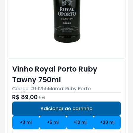
Vinho Royal Porto Ruby
Tawny 750ml
Código: #
51255
Marca:
Ruby Porto
R$ 89,00
/
ml
Adicionar ao carrinho
Subtotal:
R$ 0
+
3
ml
+
5
ml
+
10
ml
+
20
ml