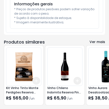
Informações gerais
* Preços de produtos pesáveis podem sofrer variação 
de acordo com o peso;

* Sujeito à disponibilidade de estoque;

* Imagem meramente ilustrativa;
Produtos similares
Ver mais
Add
Add
+
3
+
5
+
10
+
3
+
5
+
10
Kit Vinho Tinto Monte
Vinho Chileno
Vinho Aurora
Perdigões Reserva
Indomita Reserva Pinot
Desalcooliza
Caixa com 3un
Noir 750ml
Cabernet Ad
R$ 565,00
R$ 65,90
R$ 38,50
/
un
/
un
750ml